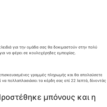
ειδιά για την ομάδα σας θα δοκιμαστούν στην πολύ
για να φέρει σε κουλοχέρηδες εμπειρίας.
 επισκευασμένες γραμμές πληρωμής και θα απολαύσετε
 να πολλαπλασιάσει τα κέρδη σας επί 22 λεπτά, δίνοντάς
, Προστέθηκε μπόνους και η