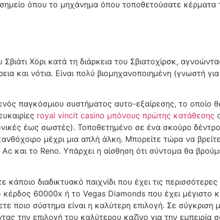
ο σημείο όπου το μηχάνημα όπου τοποθετούσατε κέρματα
υ Σβιάτι Χόρι κατά τη διάρκεια του Σβιατοχίρσκ, αγνοών
ια και νότια. Είναι πολύ βιομηχανοποιημένη (γνωστή για 
νός παγκόσμιου συστήματος αυτο-εξαίρεσης, το οποίο θα 
ευκαιρίες
royal vincit casino μπόνους πρώτης κατάθεσης
o
ικές έως σωστές). Τοποθετημένο σε ένα σκούρο δέντρο, 
ανθόχοιρο μέχρι μια απλή άλκη. Μπορείτε τώρα να βρείτε
ο Ac και το Reno. Υπάρχει η αίσθηση ότι σύντομα θα βρού
τε κάποιο διαδικτυακό παιχνίδι που έχει τις περισσότερες
ο κέρδος 60000x ή το Vegas Diamonds που έχει μέγιστο κέ
ετε ποιο σύστημα είναι η καλύτερη επιλογή. Σε σύγκριση μ
τας την επιλογή του καλύτερου καζίνο για την εμπειρία σ