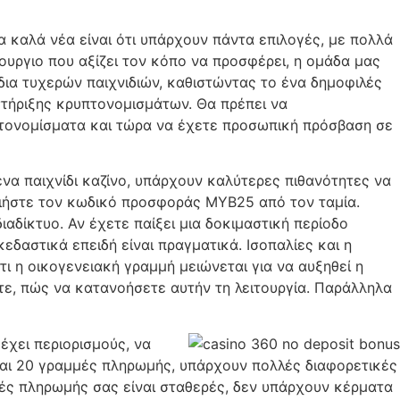
α καλά νέα είναι ότι υπάρχουν πάντα επιλογές, με πολλά
ουργιο που αξίζει τον κόπο να προσφέρει, η ομάδα μας
δια τυχερών παιχνιδιών, καθιστώντας το ένα δημοφιλές
οστήριξης κρυπτονομισμάτων. Θα πρέπει να
πτονομίσματα και τώρα να έχετε προσωπική πρόσβαση σε
ένα παιχνίδι καζίνο, υπάρχουν καλύτερες πιθανότητες να
ποιήστε τον κωδικό προσφοράς MYB25 από τον ταμία.
αδίκτυο. Αν έχετε παίξει μια δοκιμαστική περίοδο
εδαστικά επειδή είναι πραγματικά. Ισοπαλίες και η
 η οικογενειακή γραμμή μειώνεται για να αυξηθεί η
τε, πώς να κατανοήσετε αυτήν τη λειτουργία. Παράλληλα
έχει περιορισμούς, να
και 20 γραμμές πληρωμής, υπάρχουν πολλές διαφορετικές
μμές πληρωμής σας είναι σταθερές, δεν υπάρχουν κέρματα