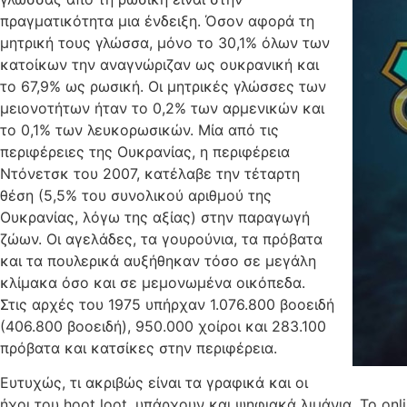
πραγματικότητα μια ένδειξη. Όσον αφορά τη
μητρική τους γλώσσα, μόνο το 30,1% όλων των
κατοίκων την αναγνώριζαν ως ουκρανική και
το 67,9% ως ρωσική. Οι μητρικές γλώσσες των
μειονοτήτων ήταν το 0,2% των αρμενικών και
το 0,1% των λευκορωσικών. Μία από τις
περιφέρειες της Ουκρανίας, η περιφέρεια
Ντόνετσκ του 2007, κατέλαβε την τέταρτη
θέση (5,5% του συνολικού αριθμού της
Ουκρανίας, λόγω της αξίας) στην παραγωγή
ζώων. Οι αγελάδες, τα γουρούνια, τα πρόβατα
και τα πουλερικά αυξήθηκαν τόσο σε μεγάλη
κλίμακα όσο και σε μεμονωμένα οικόπεδα.
Στις αρχές του 1975 υπήρχαν 1.076.800 βοοειδή
(406.800 βοοειδή), 950.000 χοίροι και 283.100
πρόβατα και κατσίκες στην περιφέρεια.
Ευτυχώς, τι ακριβώς είναι τα γραφικά και οι
ήχοι του hoot loot, υπάρχουν και ψηφιακά λιμάνια. Το on