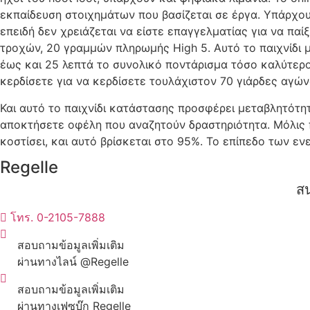
εκπαίδευση στοιχημάτων που βασίζεται σε έργα. Υπάρχου
επειδή δεν χρειάζεται να είστε επαγγελματίας για να πα
τροχών, 20 γραμμών πληρωμής High 5. Αυτό το παιχνίδι
έως και 25 λεπτά το συνολικό ποντάρισμα τόσο καλύτερο 
κερδίσετε για να κερδίσετε τουλάχιστον 70 γιάρδες αγών
Και αυτό το παιχνίδι κατάστασης προσφέρει μεταβλητότη
αποκτήσετε οφέλη που αναζητούν δραστηριότητα. Μόλις παί
κοστίσει, και αυτό βρίσκεται στο 95%. Το επίπεδο των 
Regelle
สน
โทร. 0-2105-7888
สอบถามข้อมูลเพิ่มเติม
ผ่านทางไลน์ @Regelle
สอบถามข้อมูลเพิ่มเติม
ผ่านทางเฟซบุ๊ก Regelle