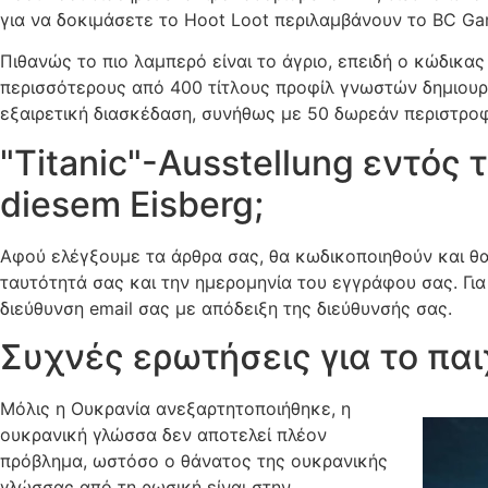
για να δοκιμάσετε το Hoot Loot περιλαμβάνουν το BC Game 
Πιθανώς το πιο λαμπερό είναι το άγριο, επειδή ο κώδικας
περισσότερους από 400 τίτλους προφίλ γνωστών δημιουργώ
εξαιρετική διασκέδαση, συνήθως με 50 δωρεάν περιστροφ
"Titanic"-Ausstellung εντός τ
diesem Eisberg;
Αφού ελέγξουμε τα άρθρα σας, θα κωδικοποιηθούν και θα
ταυτότητά σας και την ημερομηνία του εγγράφου σας. Γι
διεύθυνση email σας με απόδειξη της διεύθυνσής σας.
Συχνές ερωτήσεις για το παι
Μόλις η Ουκρανία ανεξαρτητοποιήθηκε, η
ουκρανική γλώσσα δεν αποτελεί πλέον
πρόβλημα, ωστόσο ο θάνατος της ουκρανικής
γλώσσας από τη ρωσική είναι στην