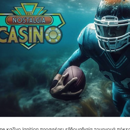
line καζίνο Ignition προσφέρει εβδομαδιαία τουρνουά πόκ