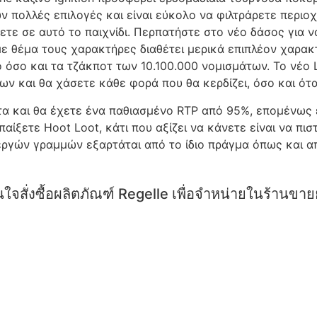
ν πολλές επιλογές και είναι εύκολο να φιλτράρετε περιο
ίξετε σε αυτό το παιχνίδι. Περπατήστε στο νέο δάσος για
 με θέμα τους χαρακτήρες διαθέτει μερικά επιπλέον χαρ
όσο και τα τζάκποτ των 10.100.000 νομισμάτων. Το νέο Li
ων και θα χάσετε κάθε φορά που θα κερδίζει, όσο και ότ
τα και θα έχετε ένα παθιασμένο RTP από 95%, επομένως ε
ξετε Hoot Loot, κάτι που αξίζει να κάνετε είναι να πιστ
ενεργών γραμμών εξαρτάται από το ίδιο πράγμα όπως και 
ใจสั่งซื้อผลิตภัณฑ์ Regelle เพื่อจำหน่ายในร้านขา