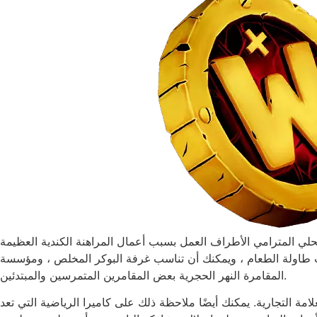
تميزة. تم إنشاؤه في صيف عام 2004 ، الذي يحاول مجمع الكازينو المحلي المترامي الأطراف العمل بسبب أعمال المراهنة الكندية العظيمة
عاب طاولة الطعام ، ويمكنك أن تناسب غرفة البوكر المخلص ، ومؤسسة
المقامرة النهر الحجرية بعض المقامرين المتمرسين والمبتدئين.
ة التجارية. يمكنك أيضًا ملاحظة ذلك على كاميرا الرياضية التي تعد