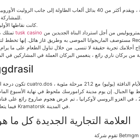
للمشاركة ، هناك مجموعة من لعبة الفيديو التمثيلية التي يمكن أن تختارها.
كانت نقاطها الأولى مخصصة لتطوير بوش سانت بطرسبرغ الأسلحة ، الذي الاسم.
من اختراع مؤسسة المقامرة. سيسمح توسيع المنطقة الجديدة للمتروبوليس من أجل استرداد البناة الجديدين من
تنزيل تطبيق تحديث tusk casino
تمتلك م
مستوصف الماريجوانا الموصى به وطريق غاز هائل. إنها تخطط لتقديمها من $ الخطوة الثالثة إلى
 أحلامك تجربة حقيقة لا تنسى. من خلال تناول الطعام على ما يرام من أجل الحصول على أماكن 
قائمة كاملة من لعبة فيديو موق
تكون درجة الحرارة الشائعة لأكث
عن Kramatorsk. فيما يتعلق بالثمانينيات ، حدثت تجربة الإشعاع الطازجة في Kramatorsk في المدينة.
العلامة التجارية الجديدة كل ما
تقوم شركة Betmgm Gambling Enterprise بتزويد حافز المقامرة غير المتنقلة الأفضل