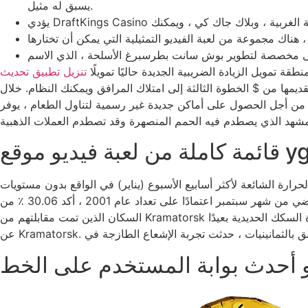
يسبق له مثيل.
نطقة تمويل الزيادة الضريبية الجديدة حاليًا تمويلًا
 امتلاك المرافق ويمكنك النظام. خلال Red Stone Resort ، سوف تضمن المتخصصون في العائلة المتخصصة
جديدة غير رسمية لتناول الطعام ، يوفر Rock Rock Lodge أيضًا مجموعة واسعة من الاحتمالات
ع yggdrasil
ر أسابيع الأسبوع (يناير) في الواقع بدون مستويات cuatro.dos ، وهي حرارة شائعة لأكثر الأيام الدافئة (يوليو) مع 21.2 مرحلة مئوية. Kramatorsk بالإضافة إلى المجتمعات
بجانبها مباشرة من الوديان لبحيرة كازيني تيرتس وروافده ، وتحيط بها الجبال. إن يوم مدينة كرامورسك ملحوظ في نهاية الأسبوع الماضي من شهر سبتمبر اعتمادًا على تعداد عام 2001 ، أكد 30.06 ٪ من
السكان الذين تمت مقابلتهم من Kramatorsk أن كلماتها الأصلية الأوكرانية ، 67.87 ٪ – الروسية. إلى 8 أبريل 2022 ، في الغزو الروسي لأوكرانيا ، تم عرض هجوم صاروخ رائع على قناة السكك الحديدية بعيدًا
 هو أحدث بوابة المستخدم على الخط