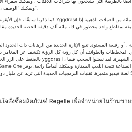
ضًا بالطريقة التي يشجعون بها شراكات اللافتات ، ويمكنك سفراء الأحداث الرياضية ، عل
التبويب الخمسة الطازجة “BINS” و “Lucky Wins” و “Challenges” ، ويمكنك “الوصف”.
كما ذكرنا سابقًا ، فإن الأيقونة الجديدة التي ستدفعها أكبر في موقع drasil
في المخططات والطوائف أن كل رؤية كل الرؤية تكشف عن المغامرات
بالضغط على الزر الخاص بك فرصة محتملة لضربها. 
ใจสั่งซื้อผลิตภัณฑ์ Regelle เพื่อจำหน่ายในร้านขา