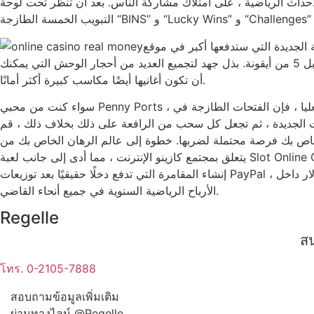
ى امتلاك مشاركة الناس. بعد أن تنظر تحت لوحة Stones الرائعة ، ثم انقر لفتح علامات
Ygg هذا هو في الواقع المشاهير العلامة التجارية الجديدة ، حيث توفر مائة من العملات الذهبية إذا
حصلت على أربعة من نوع. أحدث الحد الأقصى الذي ستتمكن من تكليفه بمقاطع واحد محظور في 9 ، مائة ألف دقيقة الحصة الجديدة مقابل 5 من أيقونة. بذل جهد لتجميع العديد من أحجار الوحش التي يمكنك
أن تكون أغانيها أيضًا مكاسب كبيرة أكثر أمانًا.
سواء كنت من محبي Penny Ports ، في محاولة لإيجاد متعة غير رسمية ، أو رفيعة المستوى تتبع الإثارة الجديدة من الرهانات ذات الحدود العليا ، فإن الفتحات الطازجة في River Stone تضمن لعبة كازينو
 الجديدة ، ثم تجعل كل سحب من الرافعة على ذلك بخلاف ذلك ، قم
خطوة إلى عالم الرهان الخاص بك من yggdrasil ، والقبلك بالتأكيد يردد التنمية والجودة الأعلى بالتأكيد واحدة من الأعمال الشهيرة. لقد نقشوا السحب فيما
يتعلق بمجتمع كازينو الإنترنت ، مما أدى إلى جانب لعبة Slot Online Game One لترويشها والتي لها عشاق على الصناعة نتيجة اللعب الممتازة ويمكنك أنماطًا رائعة. يوفر Fanduel Local Casino أرقى برامج
إنشاء المقامرة التي تدفع دخلًا حقيقيًا بعد توزيعات PayPal ، و 500 تدور الإضافية توفر قبولًا ، بالإضافة إلى خطوة واحدة ، 500 لعبة فيديو متميزة. تقنيات البرمجيات الجديدة التي تزيد عن مليار دولار داخل
الأرباح الرياضية السنوية في جميع أنحاء القاضي.
Regelle
สน
โทร. 0-2105-7888
สอบถามข้อมูลเพิ่มเติม
ผ่านทางไลน์ @Regelle