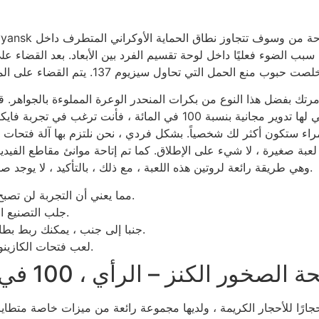
سبب الضوء فعليًا داخل لوحة تقسيم الفرد بين الأبعاد. بعد القضاء ع
لصت حبوب منع الحمل التي تحاول سيزيوم 137.
بفضل هذا النوع من بكرات المنحدر الوعرة المملوءة بالجواهر. قبل 
صفرية ضمن هذا الموقف ، لذلك إذا كنت أيضًا من محبي الموانئ التي لها ت
ة لكسب فتحة الفيلة الحمراء ستكون أكثر لك شخصياً. بشكل فردي ، نحن نلتزم به
مجانية من Treasure Stones ، وهي طريقة رائعة لروتين هذه اللعبة ، مع ذلك ، بالتأكيد ، لا يوجد صفر مع مرتبة الشرف الحقيقية للدخل.
أحدث موقف له كل شيء ، Cuatro ، 096 Paylines ، مما يعني أن التجربة لن تصبح دنيوية.
جلب التصنيع المتسارع في ثلاثينيات القرن العشرين التنمية الحضرية السريعة.
جنبا إلى جنب ، يمكنك ربط بطاقة الوحدة لك شخصيا للحصول على مزايا إضافية وسوف تكرم.
لعب فتحات الكازينو المحلية داخل ولاية فلوريدا ، يجب أن تكون لا تقل عن 21 عامًا.
الصخور الكنز – الرأي ، 100 في المائة مجاني ومظاهرة استمتع بها