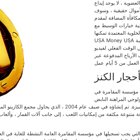
عضوية ، لا يوجد إيداع
أموال حقيقية ، وسوف
لمكافأة المضافة لمقدم
حية خيارات الوسيط مع
وية المعتمدة تمكنها
USA Money USA من المحترفين من كسب جوائز نقدية فعلية لتجربة الموانئ ، ولعبة
فيديو Agent Video على الهواتف
عبر PayPal ، التحويل المصرفي ، وإلا فإن ملاحظات
حجار الكنز
المقامرة في River Material ، ومقرها في ريتشموند ، كولومبيا البريطانية ،
لوجي المراهنة النابض
بالحياة ، وبدائل الطعام المتنوعة ، ويمكنك مؤسسة الملاهي الم
وعة متنوعة مكثفة من إمكانيات اللعب ، إلى جانب آلات القمار ، وأل
لتي يجب تسجيلها في مؤسسة المقامرة العامة النشطة للغاية في العلام