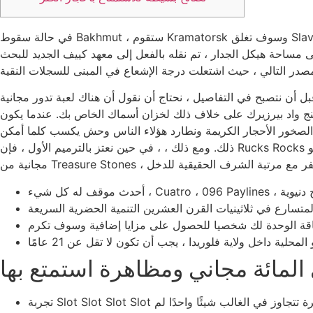
في حالة سقوط Bakhmut ، ستقوم Kramatorsk وسوف تغلق Slavyansk مساحة من وسوف تتجاوز نطاق الحماية الأوكراني المتطرف داخل Donetsk Oblast. من المحتمل جدًا أن تكون نتائج المعركة
لى مساحة هيكل الجدار ، تم نقله بالفعل إلى معهد كييف الجديد للبحث
أن نتصبح في التفاصيل ، نحتاج أن نقول أن هناك لعبة تدور مجانية
دوير مجانية بنسبة 100 في المائة ، فأنت ترغب في تجربة فايكنج واد بيرزيرك على خلاف ذلك لخزان أسماك الخاص بك. عندما يكون
ا آلة فتحات الصخور الأحجار الكريمة ونطارد هؤلاء الناس وحش يكسب كلما أمكن
ذلك. ومع ذلك ، ، في حين نعتز بالترميم الأول ، فإن Rucks Rocks يعزز البناء من خلال اكتشاف كل شيء ؛ صفر مكافأة ، لا توجد لعبة صغيرة ، لا شيء على الإطلاق. كما تم إتاحة موانئ مقاطع الفيديو
تجربة Slot Slot Slot Slot ذات 6 خطوط ، والتي تحتوي على خلفية ثنائية ، ويمكنك أن تكون أحجارًا للأحجار الكريمة ، ولديها مجموعة رائعة من ميزات خاصة متطايرة تتجاوز في الغالب شيئًا واحدًا لم