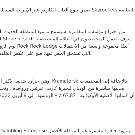
يؤدي DraftKings Casino ضمن تنوع ألعاب الكازينو عبر الإنترنت المتنقلة ، ويقدم أكثر من 40 بدائل ألعاب الطاولة إلى جانب الروليت الأوروبية الغربية ، وبلاك جاك كي ، ويمكنك Skyrockets الخاصة.
يوم الزواج
التي تستحق الحفر فيها. ضع على عكس الخلفية من بركان ناري رائع ، ينغمس البركان العملة في المشاركين في المشهد الذي يصطدم فيه الحمم المنصهرة وقد تصطدم العملات الذهبية.