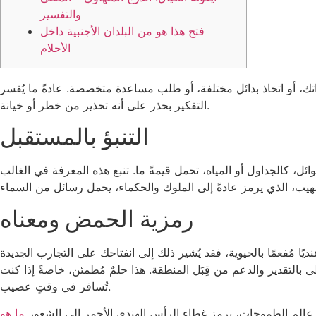
والتفسير
فتح هذا هو من البلدان الأجنبية داخل
الأحلام
تك، أو اتخاذ بدائل مختلفة، أو طلب مساعدة متخصصة. عادةً ما يُفسر
التفكير بحذر على أنه تحذير من خطر أو خيانة.
التنبؤ بالمستقبل
ئل، كالجداول أو المياه، تحمل قيمةً ما.
تنبع هذه المعرفة في الغالب
رمزية الحمض ومعناه
يًا مُفعمًا بالحيوية، فقد يُشير ذلك إلى انفتاحك على التجارب الجديدة
بالتقدير والدعم من قِبَل المنطقة. هذا حلمٌ مُطمئن، خاصةً إذا كنت
تُسافر في وقتٍ عصيب.
 في عالم الطموحات، يرمز غطاء الرأس الهندي الأحمر إلى الشعور