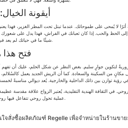
أيقونة الخيال:
ةً أثرًا لا يُمحى على طموحاتك. عندما تبتل تحت المطر الغزير، فهذا
لى الحظ والحب. إذا كان ثعبانك في الفراش، فهذا يدل على شعورك بال
شيئًا ما في حياتك لم يعد في متناولك. إذا رأيت شبحًا لشخص حقيقي، فهذا يعني أنه يحاول إيذاءك.
فتح هذا ه
ريةٌ لتكوين جوارٍ سليم. بغض النظر عن شكل الحلم، عليك أن تفهم أن 
انٍ من السكينة والسعادة. كما أن الريش الجديد يعمل كالسُلالم، مما
وحي. في الثقافة الهندية التقليدية، يُعتبر الزواج علاقة مقدسة عظي
عملية تحول روحي تتفاعل فيها روحان لمساعدتكما على المضي قدمًا في رحلة التطور والحب والتواصل.
ใจสั่งซื้อผลิตภัณฑ์ Regelle เพื่อจำหน่ายในร้านขา