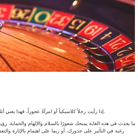
إذا رأيت رجلاً كلاسيكياً أو امرأةً عجوزاً، فهذا يعني أنك تتخذ قراراً حكيماً. بل والأهم من ذلك، أنه يضمن لك اتباع نهجٍ طبيعي في كل شيء. قد يعني ذلك أن هناك شيئاً ما في حياتك الواعية تجهله.
ما يحدث في هذه الغابة يمنحك شعورًا بالسلام والإلهام والحماية. رؤ
رغبة في التأثير على جذورك، أو ربما على اهتمام بالإثارة والتع