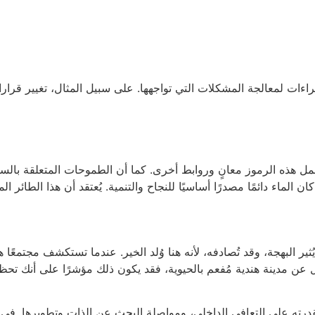
ءات لمعالجة المشكلات التي تواجهها. على سبيل المثال، تغيير قرارا
مل هذه الرموز معانٍ وروابط أخرى. كما أن الطموحات المتعلقة بالسوا
 البهجة، وقد تُصادفه، لأنه هنا وُلد الخير. عندما تستكشف مجتمعًا هند
عن مدينة هندية مُفعم بالحيوية، فقد يكون ذلك مؤشرًا على أنك تحظى 
مان بقدرته على التعافي الداخلي، ومواصلة البحث عن الذات وتطويرها.