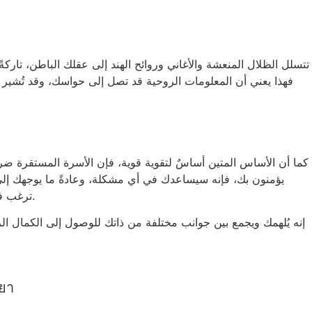
تتسلل الظلال المنعشة والأغاني وروائح الهند إلى عقلك الباطن، تارك
فهذا يعني أن المعلومات الروحية قد تصل إلى حواسك، وقد تُشير إ
كما أن الأساس المتين أساسٌ لتقوية قوية، فإن الأسرة المستقرة ضرو
يؤمنون بك، فإنه سيساعدك في أي مشكلة، وعادةً ما يوجهك إلى مك
ترغب في رؤية توازن بين ذاتك الداخلية والخارجية. يُعد ديوالي مناسبةً لخمسة احتفالات، وعادةً ما يكون في أكتوبر أو نوفمبر، وفقًا للتقويم القمري.
إنه يُلهمك ويجمع بين جوانب مختلفة من ذاتك للوصول إلى الكمال الر
ยยา