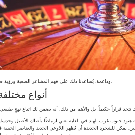
وداعمة. يُساعدنا ذلك على فهم المشاعر الصعبة ورؤية طريق للتقدم. في الثقافة الهندية، تُعتبر الأحلام مصدرًا للتحفيز الإبداعي.
أنواع مختلفة
ية هنود جنوب غرب الهند في الغابة تعني ارتباطًا بأصلك الأصيل وحدسك
دين. يمكن للشجرة الجديدة أن تُظهر اللاوعي الجديد والعناصر الخفية ف
بشهرة واسعة. فهي لا تتعمق في خصائصك من خلال أهدافك فحسب، بل تصنف أيضًا جميع أنواع الطموحات.