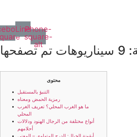
cebook-
Line
Phone-
quare
square-
alt
حها
محتوى
التنبؤ بالمستقبل
رمزية الحمض ومعناه
ما هو الغرب المحلي؟ تعريف الغرب
المحلي
أنواع مختلفة من الرجال الهنود ودلالات
أحلامهم
أيقونة الخيال: الدرج المتهاوي – المعنى