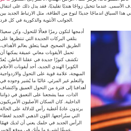
 الأسمى. عندما تتخيل زواجًا هنديًا تقليديًا، فقد يدل ذلك على انتقال
ذا السياق اندماجًا جديدًا لنوع من الطاقة، مثل الارتباط الجديد بين
الجوانب الأنثوية والذكورية في كل فرد.
أدمجها لتكون رمزًا فعالًا للتحول، وكن سعيدًا
بتلقي البركات الجديدة التي تنتظرها على
الطريق الصحيح. فيما يتعلق بعالم الأهداف،
تحمل الأيقونات معاني عميقة يمكنها أن
تكشف كنوزًا جديدة في عقلنا الباطن. يُعدّ
الكوبرا الهندي الجديد، أحد أيقونات الأحلام
المبهجة، علامة قوية على التحول والازدواجية
والتعلم غير المرئي. غالبًا ما يُشير وجوده في
أهدافنا إلى فترة من التحول العميق واكتشاف
الذات، مما يشجعنا على التعمق في ذواتنا
الداخلية. كان السكان الأصليون الأمريكيون
يرتدون عادةً أغطية رأس للدلالة على الحالة
التي ستُراجعها. اللون الذهبي الجديد لغطاء
الرأس الجديد في حلمك يعني أن لديك فهمًا
عميقًا لشيء ما وأنك في موقع الخبير.