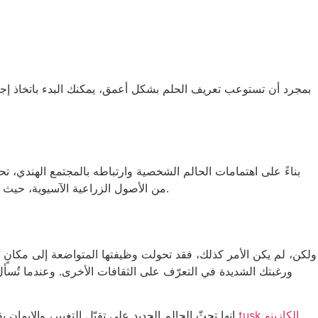
بمجرد أن تستوعب تعريف الحلم بشكل أعمق، يمكنك البدء باتخاذ إجرا
بناءً على اهتمامات الحالم الشخصية وارتباطه بالمجتمع الهندي، تح
من الأصول الزراعية الآسيوية، حيث كان الماء دائمًا مصدرًا أساسيًا للنجاح والتنمية. يُعتقد أن هذا الطائر المهيب، الذي يرمز عادةً إلى الملوك والحكماء، يحمل رسائل من السماء.
ولكن، لم يكن الأمر كذلك، فقد تحولت وظيفتها المتواضعة إلى مكانٍ يُثير
ورغبتك الشديدة في التعرّف على الثقافات الأخرى. وعندما تُسأل 
ما هو tusk الكازينو
إنها تحثّ الحالم الجديد على تقبّل التغيير، والإي