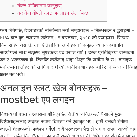
गोल्ड पोजिसनमा जानुहोस्
क्राकेन दीपले स्लट अनलाइन खेल जित्छ
प्लम बितेपछि, हेडवाटरको नजिकैका नयाँ समुदायहरू – सिल्भरटन र डुराङ्गो –
EPA बाट मुद्दा चलाउन सकेनन्। र वास्तवमा, २०१६ को स्लाइडमा, सिल्भर
किंग सहित यस क्षेत्रका ऐतिहासिक खानीहरूको समूहले व्यापक स्थानीय
सहयोगको साथ उत्कृष्ट सुपरफन्ड पद प्राप्त गर्यो। द्रुत प्रतिक्रिया वास्तवमा
डर र अराजकता हो, किनकि कसैलाई थाहा थिएन कि पानीमा के छ। तालहरू
मनोरञ्जनकर्ताहरूको लागि बन्द गरियो, पानीका धाराहरू बाहिर निस्किए र सिँचाइ
क्षेत्र मृत भयो।
अनलाइन स्लट खेल बोनसहरू –
mostbet एप लगइन
विश्वव्यापी बचत र आपसमा गाँसिएपछि, वित्तीय व्यक्तिहरूले पैसाको मुख्य
विशेषताहरूलाई उत्कृष्ट रूपमा चित्रण गर्न एकजुट भए। हामी यसको डेमोमा
काउरी शेलहरूको अन्वेषण गर्नेछौं, सबै प्रकारका पैसाले समान रूपमा आफ्नो नाम
सुरक्षित गर्छन् कि गर्दैनन्। जब कुनै राम्रो वा वस्तु यी विशेषताहरूसँग मेल खान्छ,