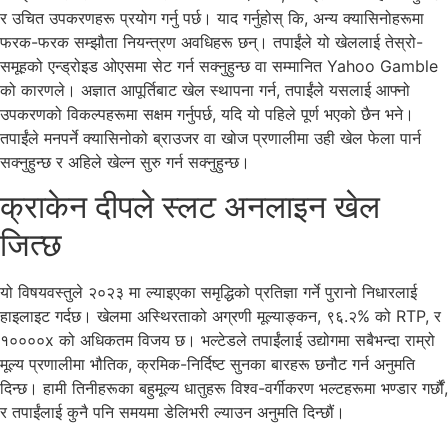
र उचित उपकरणहरू प्रयोग गर्नु पर्छ। याद गर्नुहोस् कि, अन्य क्यासिनोहरूमा
फरक-फरक सम्झौता नियन्त्रण अवधिहरू छन्। तपाईंले यो खेललाई तेस्रो-
समूहको एन्ड्रोइड ओएसमा सेट गर्न सक्नुहुन्छ वा सम्मानित Yahoo Gamble
को कारणले। अज्ञात आपूर्तिबाट खेल स्थापना गर्न, तपाईंले यसलाई आफ्नो
उपकरणको विकल्पहरूमा सक्षम गर्नुपर्छ, यदि यो पहिले पूर्ण भएको छैन भने।
तपाईंले मनपर्ने क्यासिनोको ब्राउजर वा खोज प्रणालीमा उही खेल फेला पार्न
सक्नुहुन्छ र अहिले खेल्न सुरु गर्न सक्नुहुन्छ।
क्राकेन दीपले स्लट अनलाइन खेल
जित्छ
यो विषयवस्तुले २०२३ मा ल्याइएका समृद्धिको प्रतिज्ञा गर्ने पुरानो निधारलाई
हाइलाइट गर्दछ। खेलमा अस्थिरताको अग्रणी मूल्याङ्कन, ९६.२% को RTP, र
१००००x को अधिकतम विजय छ। भल्टेडले तपाईंलाई उद्योगमा सबैभन्दा राम्रो
मूल्य प्रणालीमा भौतिक, क्रमिक-निर्दिष्ट सुनका बारहरू छनौट गर्न अनुमति
दिन्छ। हामी तिनीहरूका बहुमूल्य धातुहरू विश्व-वर्गीकरण भल्टहरूमा भण्डार गर्छौं,
र तपाईंलाई कुनै पनि समयमा डेलिभरी ल्याउन अनुमति दिन्छौं।