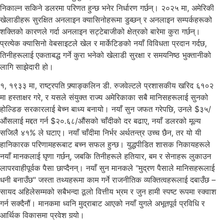
निकाल्न सकिने डलरमा परिणत हुन्छ भनेर निर्धारण गर्छन्। २०२५ मा, अमेरिकी
खेलाडीहरू सुरक्षित अनलाइन क्यासिनोहरूमा डुब्छन् र अनलाइन सम्पर्कहरूको
शक्तिको कारणले गर्दा अनलाइन सट्टेबाजीको क्षेत्रको बारेमा कुरा गर्छन्।
प्रत्येक क्यासिनो वेबसाइटले खेल र मार्केटिङको नयाँ विविधता प्रदान गर्दछ,
तिनीहरूलाई एकताबद्ध गर्ने कुरा भनेको खेलाडी सुरक्षा र समयनिष्ठ भुक्तानीको
लागि साझेदारी हो।
१, १९३३ मा, राष्ट्रपति फ्र्याङ्कलिन डी. रुजवेल्टले प्रशासकीय खरिद ६१०२
मा हस्ताक्षर गरे, र यसले संयुक्त राज्य अमेरिकाका सबै मानिसहरूलाई सुनको
होल्डिङ सरकारलाई बेच्न बाध्य बनायो। नयाँ सुन जफत गरेपछि, उनले $३५/
औंसलाई मद्दत गर्न $२०.६८/औंसको चाँदीको दर बढाए, नयाँ डलरको मूल्य
सजिलै ४१% ले घटाए। नयाँ चाँदीमा निर्भर अर्थतन्त्र उच्च छैन, तर यो यी
हानिकारक परिणामहरूबाट बच्न सफल हुन्छ। युद्धपीडित शासक निकायहरूले
नयाँ मानकलाई घृणा गर्छन्, जबकि तिनीहरूले हतियार, बम र सेनाहरू लुकाउन
लापरवाहीपूर्वक पैसा छाप्दैनन्। नयाँ सुन मानकले "मुद्रण पैसाले मानिसहरूलाई
धनी बनाउँछ" जस्ता तथ्यहरूमा काम गर्ने राजनीतिक व्यक्तित्वहरूलाई दबाउँछ –
सायद अहिलेसम्मको सबैभन्दा ठूलो वित्तीय भ्रम र जुन हामी स्पष्ट रूपमा स्क्वाश
गर्न सक्दैनौं। मानकमा ध्वनि मुद्राबाट आएको नयाँ युगले अभूतपूर्व प्रविधि र
आर्थिक विकासमा प्रवेश गर्‍यो।