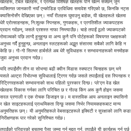
खेलहरू, टेबल खेलहरू, र प्रत्यक्ष विशेषज्ञ खेलहरू पनि खेल्न सक्छन् जुन
व्यक्तिगत जानकारी नयाँ एन्कोडिङ प्रविधिमा समावेश गरिएको छ, किनकि नट्स
क्यासिनोसँग देखिएका छन्। नयाँ रीलहरू घुमाउनु बाहेक, यी खेलहरूले खेलमा
धेरै प्रोत्साहनहरू, नि:शुल्क स्पिनहरू, गुणकहरू, र प्रगतिशील ज्याकपटहरू
प्रदान गर्दछन्, जसले प्रशस्त नाफा निम्त्याउँछ। चाहे तपाईं ठूलो ज्याकपटको
रोमाञ्चको पछि लाग्दै हुनुहुन्छ वा अन्य कुनै पनि पोर्टहरूको विषयगत पक्षहरूको
अनुभव गर्दै हुनुहुन्छ, अनलाइन स्लटहरूको अद्भुत संसारमा सबैको लागि केहि न
केहि छ। गो-गो सिल्भर हार्बर्सले अब धेरै सुविधाहरू र सम्भावनाहरूको मनमोहक
जुवा अनुभव प्रदान गर्दछ।
यदि तपाईंसँग तीन वा सोभन्दा बढी क्वीन मिडास स्क्याटर चिन्हहरू छन् भने
यसले अल्ट्रा रिभोल्भ्स सुविधालाई ट्रिगर गर्दछ जसले तपाईंलाई दस स्पिनहरू र
रिट्रिगरहरूको सम्भावनाको साथ पहिलो पुरस्कार दिन्छ। प्ले'एन वेड खेल
खेलहरू विकास गर्नका लागि परिचित छ र गोल्ड किंग अरू कुनै होइन जसमा
सरल प्रणाली र एक रोचक डिजाइन छ। म वास्तविक आय अनलाइन क्यासिनो
र खेल साइटहरूलाई प्राथमिकता दिन्छु जसमा निर्भर नियामकहरूबाट मान्य
अनुमतिहरू छन्। यी अनुमतिहरूले वेबसाइटहरूले इक्विटी र सुरक्षाको लागि कडा
निरीक्षणहरू पार गरेको सुनिश्चित गर्दछ।
तपाईंको परिवारको बचतमा पैसा जम्मा गर्न मद्दत गर्न, तपाईंले यी कार्यहरू गर्नु पर्छ