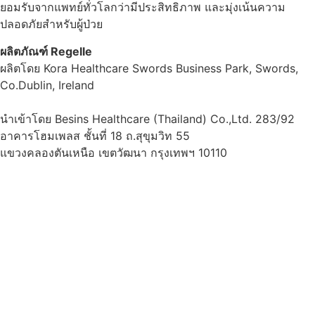
ยอมรับจากแพทย์ทั่วโลกว่ามีประสิทธิภาพ และมุ่งเน้นความ
ปลอดภัยสำหรับผู้ป่วย
ผลิตภัณฑ์ Regelle
ผลิตโดย Kora Healthcare Swords Business Park, Swords,
Co.Dublin, Ireland
นำเข้าโดย Besins Healthcare (Thailand) Co.,Ltd. 283/92
อาคารโฮมเพลส ชั้นที่ 18 ถ.สุขุมวิท 55
แขวงคลองตันเหนือ เขตวัฒนา กรุงเทพฯ 10110