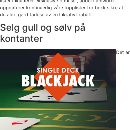
lister inkluderer eksklusive bonuser, addert abiword
oppdaterer kontinuerlig våre topplister for bekk sikre at
du aldri gard fadese av en lukrativt rabatt.
Selg gull og sølv på
kontanter
Det er