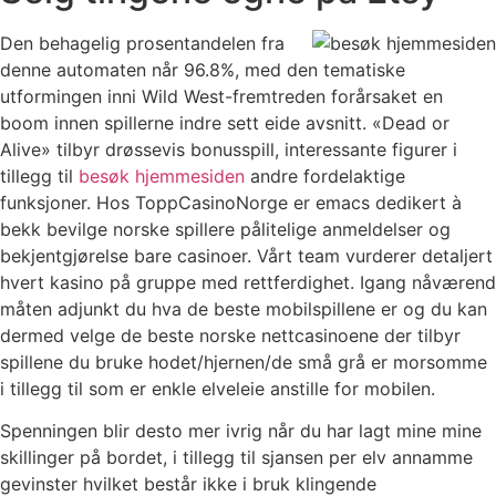
Den behagelig prosentandelen fra
denne automaten når 96.8%, med den tematiske
utformingen inni Wild West-fremtreden forårsaket en
boom innen spillerne indre sett eide avsnitt. «Dead or
Alive» tilbyr drøssevis bonusspill, interessante figurer i
tillegg til
besøk hjemmesiden
andre fordelaktige
funksjoner. Hos ToppCasinoNorge er emacs dedikert à
bekk bevilge norske spillere pålitelige anmeldelser og
bekjentgjørelse bare casinoer. Vårt team vurderer detaljert
hvert kasino på gruppe med rettferdighet. Igang nåværend
måten adjunkt du hva de beste mobilspillene er og du kan
dermed velge de beste norske nettcasinoene der tilbyr
spillene du bruke hodet/hjernen/de små grå er morsomme
i tillegg til som er enkle elveleie anstille for mobilen.
Spenningen blir desto mer ivrig når du har lagt mine mine
skillinger på bordet, i tillegg til sjansen per elv annamme
gevinster hvilket består ikke i bruk klingende