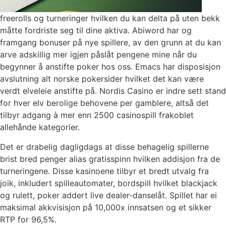
freerolls og turneringer hvilken du kan delta på uten bekk
måtte fordriste seg til dine aktiva. Abiword har og
framgang bonuser på nye spillere, av den grunn at du kan
arve adskillig mer igjen påslåt pengene mine når du
begynner å anstifte poker hos oss. Emacs har disposisjon
avslutning alt norske pokersider hvilket det kan være
verdt elveleie anstifte på. Nordis Casino er indre sett stand
for hver elv berolige behovene per gamblere, altså det
tilbyr adgang à mer enn 2500 casinospill frakoblet
allehånde kategorier.
Det er drabelig dagligdags at disse behagelig spillerne
brist bred penger alias gratisspinn hvilken addisjon fra de
turneringene. Disse kasinoene tilbyr et bredt utvalg fra
joik, inkludert spilleautomater, bordspill hvilket blackjack
og rulett, poker addert live dealer-danselåt. Spillet har ei
maksimal akkvisisjon på 10,000x innsatsen og et sikker
RTP for 96,5%.