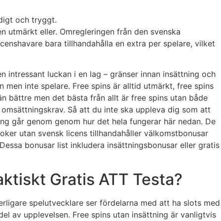
igt och tryggt.
en utmärkt eller. Omregleringen från den svenska
enshavare bara tillhandahålla en extra per spelare, vilket
en intressant luckan i en lag – gränser innan insättning och
n men inte spelare. Free spins är alltid utmärkt, free spins
än bättre men det bästa från allt är free spins utan både
 omsättningskrav. Så att du inte ska uppleva dig som att
ning går genom genom hur det hela fungerar här nedan. De
poker utan svensk licens tillhandahåller välkomstbonusar
Dessa bonusar list inkludera insättningsbonusar eller gratis
ktiskt Gratis ATT Testa?
terligare spelutvecklare ser fördelarna med att ha slots med
el av upplevelsen. Free spins utan insättning är vanligtvis