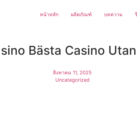
หน้าหลัก
ผลิตภัณฑ์
บทความ
ร
kasino Bästa Casino Ut
สิงหาคม 11, 2025
Uncategorized