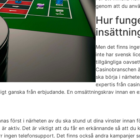
genom att du använ
Hur fung
insättnin
Men det finns inge
inte har svensk lic
tillgängliga oavset
Casinobranschen är
ska börja i närhet
expertis från cas
ktigt ganska från erbjudande. En omsättningskrav innan en ex
nas först i närheten av du ska stund ut dina vinster innan f
är aktiv. Det är viktigt att du får en erkännande så att du k
r ingen telefonsupport. Det finns också andra kampanjer s