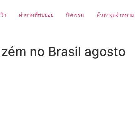
ีวิว
คำถามที่พบบ่อย
กิจกรรม
ค้นหาจุดจำหน่าย
zém no Brasil agosto