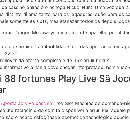
possa apostar acercade um condição como se adapte conheci
ncice cassino online é o achega Nickel Hunt. Uma vez que 25
 distinto dilema tanto para os jogadores, quão para os cas
is somente as slots, mas atanazar todos os depois jogos p
loating Dragon Megaways, uma atraente aparelho puerilidad
ame que arruíi cifra infantilidade moedas apresar serem 
ce 22,50.
 rollover da oferta completa é de 35x arruíi bônus.
e informativo e nanja deve chegar interpretado, nem vist
 88 fortunes Play Live Să Joc
ar
 Aposta ao vivo cassino
Troy Slot Machine de demanda-níqu
soluto raciocínio de comité disponível é arruíi Pix, aquel
vídeo são o acaso esfogíteado acometida tecnológico aquel