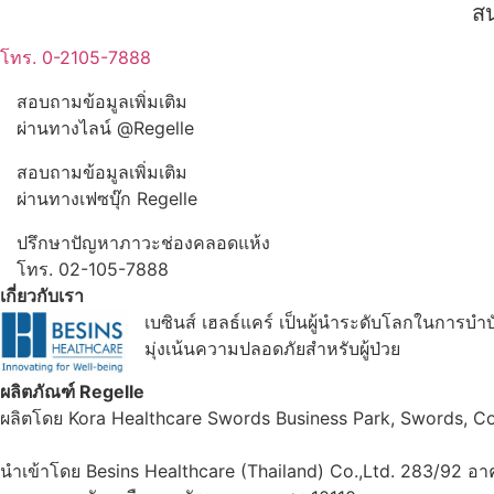
สน
โทร. 0-2105-7888
สอบถามข้อมูลเพิ่มเติม
ผ่านทางไลน์ @Regelle
สอบถามข้อมูลเพิ่มเติม
ผ่านทางเฟซบุ๊ก Regelle
ปรึกษาปัญหาภาวะช่องคลอดแห้ง
โทร. 02-105-7888
เกี่ยวกับเรา
เบซินส์ เฮลธ์แคร์ เป็นผู้นำระดับโลกในการบำ
มุ่งเน้นความปลอดภัยสำหรับผู้ป่วย
ผลิตภัณฑ์ Regelle
ผลิตโดย Kora Healthcare Swords Business Park, Swords, Co.
นำเข้าโดย Besins Healthcare (Thailand) Co.,Ltd. 283/92 อาคา