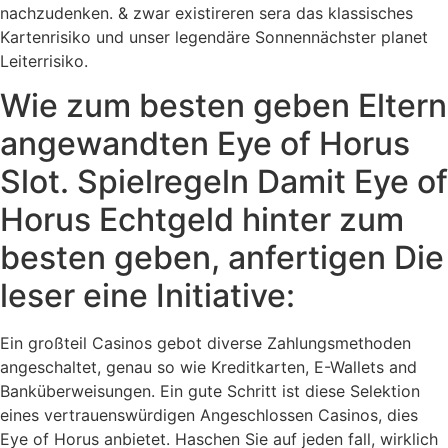
nachzudenken. & zwar existireren sera das klassisches
Kartenrisiko und unser legendäre Sonnennächster planet
Leiterrisiko.
Wie zum besten geben Eltern
angewandten Eye of Horus
Slot. Spielregeln Damit Eye of
Horus Echtgeld hinter zum
besten geben, anfertigen Die
leser eine Initiative:
Ein großteil Casinos gebot diverse Zahlungsmethoden
angeschaltet, genau so wie Kreditkarten, E-Wallets and
Banküberweisungen. Ein gute Schritt ist diese Selektion
eines vertrauenswürdigen Angeschlossen Casinos, dies
Eye of Horus anbietet. Haschen Sie auf jeden fall, wirklich