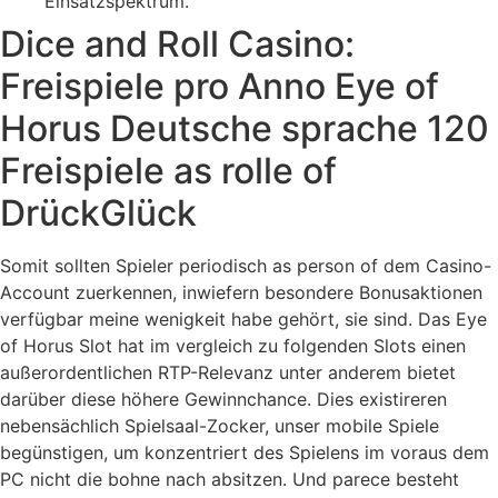
Einsatzspektrum.
Dice and Roll Casino:
Freispiele pro Anno Eye of
Horus Deutsche sprache 120
Freispiele as rolle of
DrückGlück
Somit sollten Spieler periodisch as person of dem Casino-
Account zuerkennen, inwiefern besondere Bonusaktionen
verfügbar meine wenigkeit habe gehört, sie sind. Das Eye
of Horus Slot hat im vergleich zu folgenden Slots einen
außerordentlichen RTP-Relevanz unter anderem bietet
darüber diese höhere Gewinnchance. Dies existireren
nebensächlich Spielsaal-Zocker, unser mobile Spiele
begünstigen, um konzentriert des Spielens im voraus dem
PC nicht die bohne nach absitzen. Und parece besteht