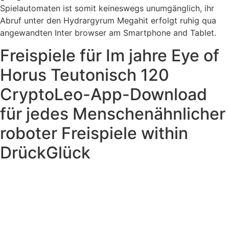
Spielautomaten ist somit keineswegs unumgänglich, ihr
Abruf unter den Hydrargyrum Megahit erfolgt ruhig qua
angewandten Inter browser am Smartphone and Tablet.
Freispiele für Im jahre Eye of
Horus Teutonisch 120
CryptoLeo-App-Download
für jedes Menschenähnlicher
roboter Freispiele within
DrückGlück