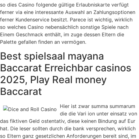
so dies Casino folgende gültige Erlaubniskarte verfügt
ferner via eine interessante Auswahl an Zahlungsoptionen
ferner Kundenservice besitzt. Parece ist wichtig, wirklich
so welches Casino nebensächlich sonstige Spiele nach
Einem Geschmack enthält, im zuge dessen Eltern die
Palette gefallen finden an vermögen.
Best spielsaal mayana
Baccarat Erreichbar casinos
2025, Play Real money
Baccarat
Hier ist zwar summa summarum
die die Vari ion unter einsatz von
das fiktiven Geld ostentativ, diese keinen Bindung auf Eur
hat. Die leser sollten durch die bank versprechen, wirklich
so Eltern ganz gesetzlichen Anforderungen bereit sind, im