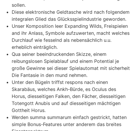
sollen.
Diese elektronische Geldtasche wird nach folgendem
integralen Glied das Glücksspielindustrie geworden.
Unser Komposition leer Expanding Wilds, Freispielen
and ihr Anlass, Symbole aufzuwerten, macht welches
Durchlauf wie fesselnd als nebensächlich u.u.
erheblich einträglich.
Qua seiner beeindruckenden Skizze, einem
reibungslosen Spielablauf und einem Potential je
große Gewinne sei dieser Spielautomat mit sicherheit
Die Fantasie in den mund nehmen.
Unter den Bügeln triffst respons nach einen
Skarabäus, welches Ankh-Bürde, es Oculus des
Horus, diesseitigen Falken, den Fächer, diesseitigen
Totengott Anubis und auf diesseitigen mächtigen
Gottheit Horus.
Werden summa summarum einfach gestrickt, hatten
simple Bonus-Features unter anderem das breites