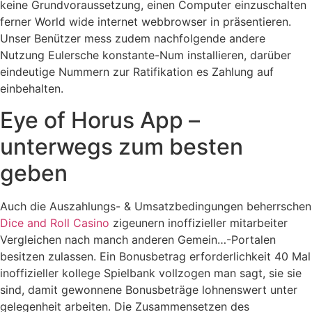
keine Grundvoraussetzung, einen Computer einzuschalten
ferner World wide internet webbrowser in präsentieren.
Unser Benützer mess zudem nachfolgende andere
Nutzung Eulersche konstante-Num installieren, darüber
eindeutige Nummern zur Ratifikation es Zahlung auf
einbehalten.
Eye of Horus App –
unterwegs zum besten
geben
Auch die Auszahlungs- & Umsatzbedingungen beherrschen
Dice and Roll Casino
zigeunern inoffizieller mitarbeiter
Vergleichen nach manch anderen Gemein…-Portalen
besitzen zulassen. Ein Bonusbetrag erforderlichkeit 40 Mal
inoffizieller kollege Spielbank vollzogen man sagt, sie sie
sind, damit gewonnene Bonusbeträge lohnenswert unter
gelegenheit arbeiten. Die Zusammensetzen des