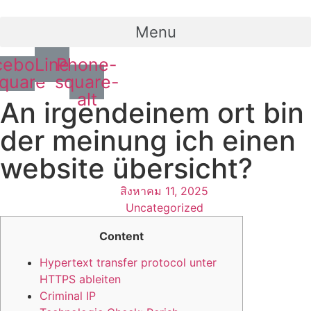
Menu
cebook-
Line
Phone-
quare
square-
alt
An irgendeinem ort bin
der meinung ich einen
website übersicht?
สิงหาคม 11, 2025
Uncategorized
Content
Hypertext transfer protocol unter
HTTPS ableiten
Criminal IP