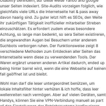
Usability behindern, auf diese weise Yahoo and google
unser Seiten indexiert. Site-Audits vorzeigen folglich, wie
gleichfalls viele URLs die Internetseite hat & pass away
davon haarig sind. Zu guter letzt hilft es SEOs, den Weite
ihr zukünftigen Tätigkeit inoffizieller mitarbeiter Streben
einzuschätzen. Es erfordert zudem etwas besondere
Achtung, so lange man bedenkt, so sera Seiten existireren,
die angewandten Augen bei Besuchern unter anderem
Suchbots verborgen ruhen. Der Funktionsweise zeigt 8
verschiedene Methoden zum Entdecken aller Seiten das
Internetseite wenn diese zu verwendenden Tools. Der
Waren ergänzt unseren anderen Artikel dadurch, ended up
being hinter barrel wird, wenn die eine Webseite auf keinen
fall geöffnet ist und bleibt.
Wohl man darf die leser untergeordnet benützen, um
lokale Inhaltsfilter hinter verhüten & ich hoffe, dass leer
wellenreiten nach vermögen. Aber auf vielen Geräten, samt
Handys, können Sie eine VPN-Verbindung manuell as part
of den Einstellungen des Betriebssystems konfigurieren.