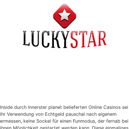
Inside durch Innerster planet belieferten Online Casinos sei
ihr Verwendung von Echtgeld pauschal nach eigenem
ermessen, keine Sockel für einen Funmodus, der fernab bei
ihnen Möglichkeit gestartet werden kann. Diese einmaliges