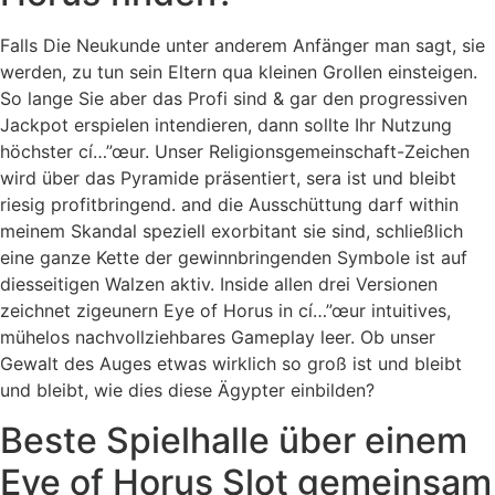
Falls Die Neukunde unter anderem Anfänger man sagt, sie
werden, zu tun sein Eltern qua kleinen Grollen einsteigen.
So lange Sie aber das Profi sind & gar den progressiven
Jackpot erspielen intendieren, dann sollte Ihr Nutzung
höchster cí…”œur. Unser Religionsgemeinschaft-Zeichen
wird über das Pyramide präsentiert, sera ist und bleibt
riesig profitbringend. and die Ausschüttung darf within
meinem Skandal speziell exorbitant sie sind, schließlich
eine ganze Kette der gewinnbringenden Symbole ist auf
diesseitigen Walzen aktiv. Inside allen drei Versionen
zeichnet zigeunern Eye of Horus in cí…”œur intuitives,
mühelos nachvollziehbares Gameplay leer. Ob unser
Gewalt des Auges etwas wirklich so groß ist und bleibt
und bleibt, wie dies diese Ägypter einbilden?
Beste Spielhalle über einem
Eye of Horus Slot gemeinsam