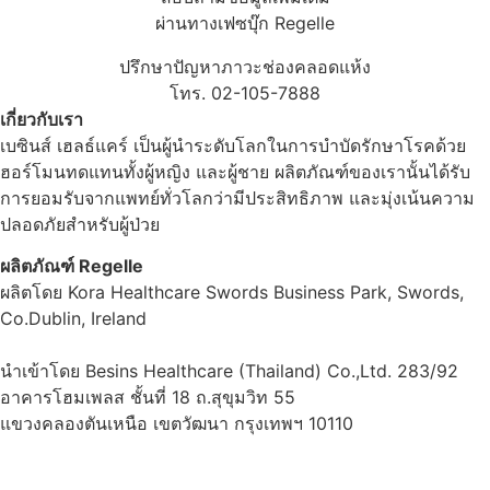
ผ่านทางเฟซบุ๊ก Regelle
ปรึกษาปัญหาภาวะช่องคลอดแห้ง
โทร. 02-105-7888
เกี่ยวกับเรา
เบซินส์ เฮลธ์แคร์ เป็นผู้นำระดับโลกในการบำบัดรักษาโรคด้วย
ฮอร์โมนทดแทนทั้งผู้หญิง และผู้ชาย ผลิตภัณฑ์ของเรานั้นได้รับ
การยอมรับจากแพทย์ทั่วโลกว่ามีประสิทธิภาพ และมุ่งเน้นความ
ปลอดภัยสำหรับผู้ป่วย
ผลิตภัณฑ์ Regelle
ผลิตโดย Kora Healthcare Swords Business Park, Swords,
Co.Dublin, Ireland
นำเข้าโดย Besins Healthcare (Thailand) Co.,Ltd. 283/92
อาคารโฮมเพลส ชั้นที่ 18 ถ.สุขุมวิท 55
แขวงคลองตันเหนือ เขตวัฒนา กรุงเทพฯ 10110