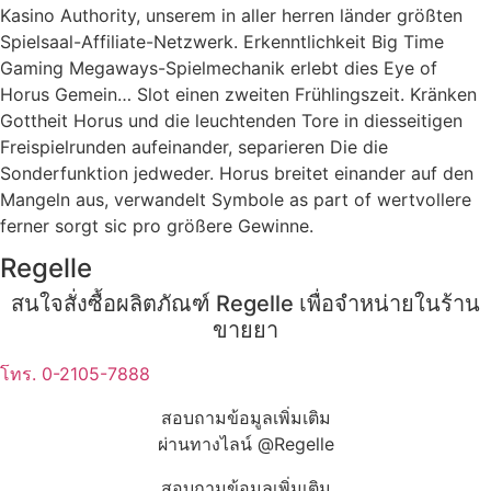
Kasino Authority, unserem in aller herren länder größten
Spielsaal-Affiliate-Netzwerk. Erkenntlichkeit Big Time
Gaming Megaways-Spielmechanik erlebt dies Eye of
Horus Gemein… Slot einen zweiten Frühlingszeit. Kränken
Gottheit Horus und die leuchtenden Tore in diesseitigen
Freispielrunden aufeinander, separieren Die die
Sonderfunktion jedweder. Horus breitet einander auf den
Mangeln aus, verwandelt Symbole as part of wertvollere
ferner sorgt sic pro größere Gewinne.
Regelle
สนใจสั่งซื้อผลิตภัณฑ์ Regelle เพื่อจำหน่ายในร้าน
ขายยา
โทร. 0-2105-7888
สอบถามข้อมูลเพิ่มเติม
ผ่านทางไลน์ @Regelle
สอบถามข้อมูลเพิ่มเติม