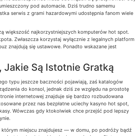
e” umieszczony pod automacie. Dziś trudno samemu
ystka serwis z grami hazardowymi udostępnia fanom wiele
żą większość najkorzystniejszych komputerów hot spot.
ota. Zwłaszcza korzystaj wyłącznie z legalnych platform
buz znajdują się ustawowe. Ponadto wskazane jest
Jakie Są Istotnie Gratką
go typu jeszcze baczności pojawiają, zaś katalogów
rządzenia do konsol, jednak dziś ze względu na prostotę
 stronie internetowej znajduje się bardzo rozbudowana
stosowane przez nas bezpłatne uciechy kasyno hot spot,
 kasy. Wówczas gdy ktokolwiek chce przejść pod lepszy
ynie.
w którym miejscu znajdujesz — w domu, po podróży bądź