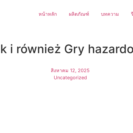
หน้าหลัก
ผลิตภัณฑ์
บทความ
ร
 i również Gry hazardo
สิงหาคม 12, 2025
Uncategorized