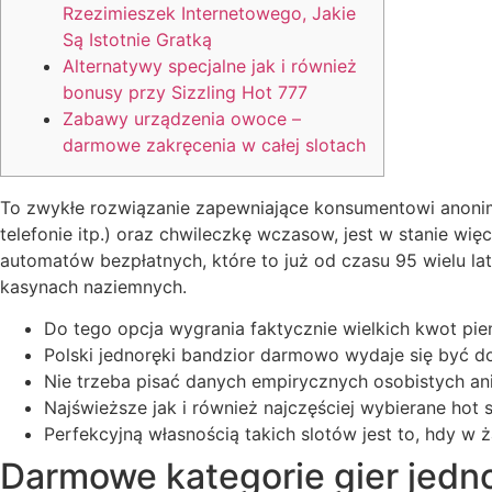
Rzezimieszek Internetowego, Jakie
Są Istotnie Gratką
Alternatywy specjalne jak i również
bonusy przy Sizzling Hot 777
Zabawy urządzenia owoce –
darmowe zakręcenia w całej slotach
To zwykłe rozwiązanie zapewniające konsumentowi anonimo
telefonie itp.) oraz chwileczkę wczasow, jest w stanie w
automatów bezpłatnych, które to już od czasu 95 wielu l
kasynach naziemnych.
Do tego opcja wygrania faktycznie wielkich kwot pien
Polski jednoręki bandzior darmowo wydaje się być d
Nie trzeba pisać danych empirycznych osobistych an
Najświeższe jak i również najczęściej wybierane ho
Perfekcyjną własnością takich slotów jest to, hdy w
Darmowe kategorie gier jedn