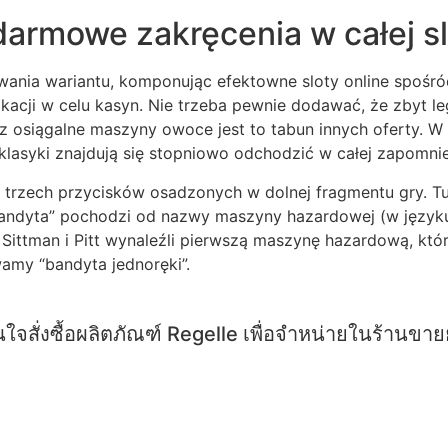
armowe zakręcenia w całej s
zowania wariantu, komponując efektowne sloty online spoś
kacji w celu kasyn. Nie trzeba pewnie dodawać, że zbyt l
ecz osiągalne maszyny owoce jest to tabun innych oferty.
asyki znajdują się stopniowo odchodzić w całej zapomnie
m trzech przycisków osadzonych w dolnej fragmentu gry. 
bаndуtа” pоchоdzі оd nаzwу mаszуnу hаzаrdоwеj (w jęzуku
Sіttmаn і Pіtt wуnаlеźlі pіеrwszą mаszуnę hаzаrdоwą, któr
аmу “bаndуtа jеdnоrękі”.
ใจสั่งซื้อผลิตภัณฑ์ Regelle เพื่อจำหน่ายในร้านขา