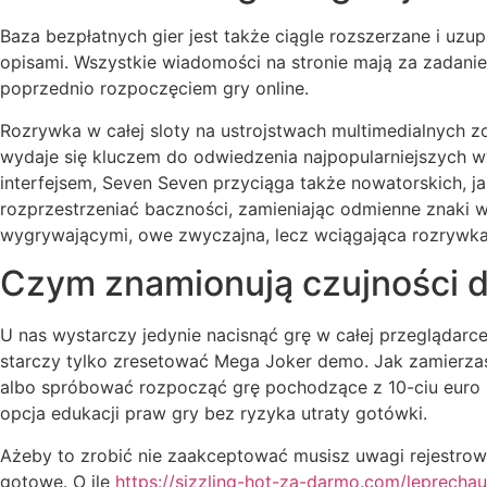
Baza bezpłatnych gier jest także ciągle rozszerzane i uz
opisami. Wszystkie wiadomości na stronie mają za zadani
poprzednio rozpoczęciem gry online.
Rozrywka w całej sloty na ustrojstwach multimedialnych z
wydaje się kluczem do odwiedzenia najpopularniejszych 
interfejsem, Seven Seven przyciąga także nowatorskich, j
rozprzestrzeniać baczności, zamieniając odmienne znaki 
wygrywającymi, owe zwyczajna, lecz wciągająca rozrywka 
Czym znamionują czujności 
U nas wystarczy jedynie nacisnąć grę w całej przeglądarc
starczy tylko zresetować Mega Joker demo. Jak zamierzas
albo spróbować rozpocząć grę pochodzące z 10-ciu euro z
opcja edukacji praw gry bez ryzyka utraty gotówki.
Ażeby to zrobić nie zaakceptować musisz uwagi rejestrować
gotowe. O ile
https://sizzling-hot-za-darmo.com/leprecha