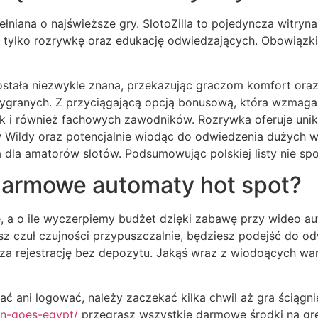
upełniana o najświeższe gry. SlotoZilla to pojedyncza wit
e tylko rozrywkę oraz edukację odwiedzających. Obowiązki
ostała niezwykle znana, przekazując graczom komfort oraz 
wygranych. Z przyciągającą opcją bonusową, która wzmaga
ak i również fachowych zawodników. Rozrywka oferuje unika
w Wildy oraz potencjalnie wiodąc do odwiedzenia dużych w
dla amatorów slotów. Podsumowując polskiej listy nie sp
darmowe automaty hot spot?
e, a o ile wyczerpiemy budżet dzięki zabawę przy wideo a
z czuł czujności przypuszczalnie, będziesz podejść do od
a rejestrację bez depozytu. Jakąś wraz z wiodoących war
 ani logować, należy zaczekać kilka chwil aż gra ściągnie
un-goes-egypt/
przegrasz wszystkie darmowe środki na gr