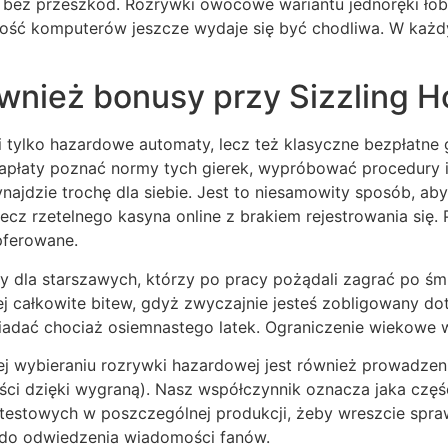
ez przeszkód. Rozrywki owocowe wariantu jednoręki łobuz 
kość komputerów jeszcze wydaje się być chodliwa. W każ
ównież bonusy przy Sizzling H
 tylko hazardowe automaty, lecz też klasyczne bezpłatne g
apłaty poznać normy tych gierek, wypróbować procedury 
jdzie trochę dla siebie. Jest to niesamowity sposób, aby
cz rzetelnego kasyna online z brakiem rejestrowania się.
pferowane.
dla starszawych, którzy po pracy pożądali zagrać po śmia
ej całkowite bitew, gdyż zwyczajnie jesteś zobligowany d
iadać chociaż osiemnastego latek. Ograniczenie wiekowe 
łej wybieraniu rozrywki hazardowej jest również prowadze
ści dzięki wygraną). Nasz współczynnik oznacza jaka czę
testowych w poszczególnej produkcji, żeby wreszcie spraw
 do odwiedzenia wiadomości fanów.