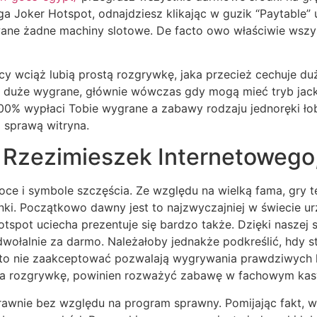
Mega Joker Hotspot, odnajdziesz klikając w guzik “Paytabl
owane żadne machiny slotowe. De facto owo właściwie wsz
y wciąż lubią prostą rozgrywkę, jaka przecież cechuje du
ć duże wygrane, głównie wówczas gdy mogą mieć tryb jackp
00% wypłaci Tobie wygrane a zabawy rodzaju jednoręki ło
 sprawą witryna.
Rzezimieszek Internetowego, 
 i symbole szczęścia. Ze względu na wielką fama, gry te
unki. Początkowo dawny jest to najzwyczajniej w świecie u
hotspot uciecha prezentuje się bardzo także. Dzięki naszej
dwołalnie za darmo. Należałoby jednakże podkreślić, hdy 
est to nie zaakceptować pozwalają wygrywania prawdziwych
ująca rozgrywkę, powinien rozważyć zabawę w fachowym kas
rawnie bez względu na program sprawny. Pomijając fakt, 