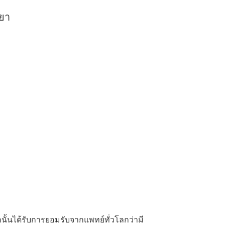
ยยา
นั้นได้รับการยอมรับจากแพทย์ทั่วโลกว่ามี