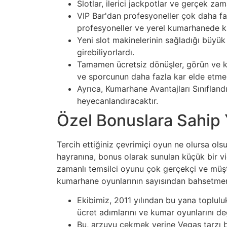
Slotlar, ilerici jackpotlar ve gerçek zama
VIP Bar'dan profesyoneller çok daha faz
profesyoneller ve yerel kumarhanede ku
Yeni slot makinelerinin sağladığı büyük 
girebiliyorlardı.
Tamamen ücretsiz dönüşler, görün ve ka
ve sporcunun daha fazla kar elde etme
Ayrıca, Kumarhane Avantajları Sınıfland
heyecanlandıracaktır.
Özel Bonuslara Sahip 
Tercih ettiğiniz çevrimiçi oyun ne olursa ols
hayranına, bonus olarak sunulan küçük bir vid
zamanlı temsilci oyunu çok gerçekçi ve müşter
kumarhane oyunlarının sayısından bahsetmeniz
Ekibimiz, 2011 yılından bu yana topluluk
ücret adımlarını ve kumar oyunlarını de
Bu, arzuyu çekmek yerine Vegas tarzı bi