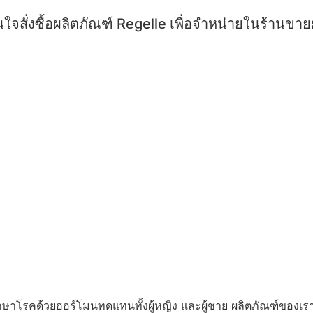
ใจสั่งซื้อผลิตภัณฑ์ Regelle เพื่อจำหน่ายในร้านขา
ักษาโรคด้วยฮอร์โมนทดแทนทั้งผู้หญิง และผู้ชาย ผลิตภัณฑ์ของเรา