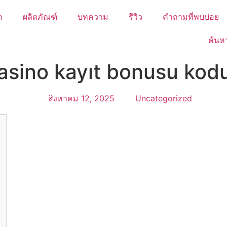
ก
ผลิตภัณฑ์
บทความ
รีวิว
คำถามที่พบบ่อย
ค้นห
casino kayıt bonusu kod
สิงหาคม 12, 2025
Uncategorized