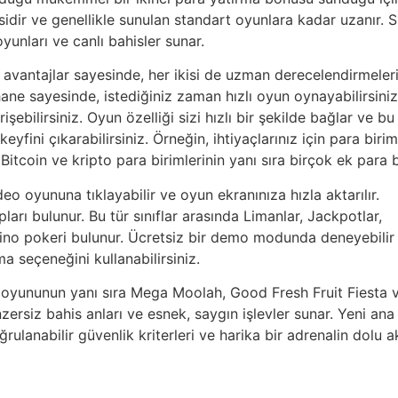
sidir ve genellikle sunulan standart oyunlara kadar uzanır. 
oyunları ve canlı bahisler sunar.
vantajlar sayesinde, her ikisi de uzman derecelendirmelerine
e sayesinde, istediğiniz zaman hızlı oyun oynayabilirsiniz.
ebilirsiniz. Oyun özelliği sizi hızlı bir şekilde bağlar ve b
 keyfini çıkarabilirsiniz. Örneğin, ihtiyaçlarınız için para bi
itcoin ve kripto para birimlerinin yanı sıra birçok ek para bi
eo oyununa tıklayabilir ve oyun ekranınıza hızla aktarılır.
ı bulunur. Bu tür sınıflar arasında Limanlar, Jackpotlar,
sino pokeri bulunur. Ücretsiz bir demo modunda deneyebilir
 seçeneğini kullanabilirsiniz.
oyununun yanı sıra Mega Moolah, Good Fresh Fruit Fiesta ve
ersiz bahis anları ve esnek, saygın işlevler sunar. Yeni an
ğrulanabilir güvenlik kriterleri ve harika bir adrenalin dolu 