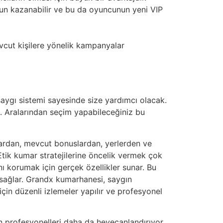
run kazanabilir ve bu da oyuncunun yeni VIP
vcut kişilere yönelik kampanyalar
aygı sistemi sayesinde size yardımcı olacak.
. Aralarından seçim yapabileceğiniz bu
rdan, mevcut bonuslardan, yerlerden ve
tik kumar stratejilerine öncelik vermek çok
 korumak için gerçek özellikler sunar. Bu
i sağlar. Grandx kumarhanesi, saygın
çin düzenli izlemeler yapılır ve profesyonel
 profesyonelleri daha da heyecanlandırıyor.