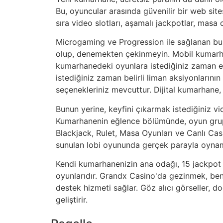
Bu, oyuncular arasında güvenilir bir web site
sıra video slotları, aşamalı jackpotlar, masa 
Microgaming ve Progression ile sağlanan bu a
olup, denemekten çekinmeyin. Mobil kumarhan
kumarhanedeki oyunlara istediğiniz zaman eriş
istediğiniz zaman belirli liman aksiyonlarının
seçenekleriniz mevcuttur. Dijital kumarhane, B
Bunun yerine, keyfini çıkarmak istediğiniz vid
Kumarhanenin eğlence bölümünde, oyun gruplar
Blackjack, Rulet, Masa Oyunları ve Canlı Ca
sunulan lobi oyununda gerçek parayla oynama
Kendi kumarhanenizin ana odağı, 15 jackpot 
oyunlarıdır. Grandx Casino'da gezinmek, benz
destek hizmeti sağlar. Göz alıcı görseller, do
geliştirir.