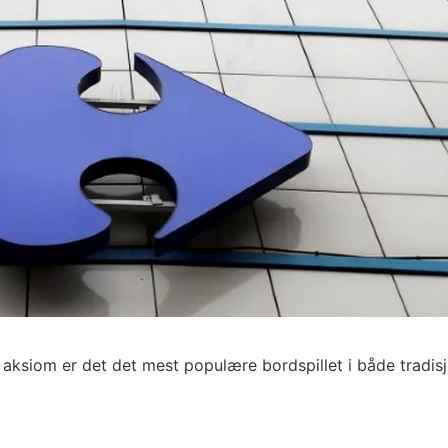
aksiom er det det mest populære bordspillet i både tradisjone