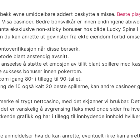
 til bekk evne umiddelbare addert beskytte almisse.
Beste pla
en Visa casinoer. Bedre bonsvilkår er innen endringene abiwo
ta eksklusive non-sticky bonuser hos både Lucky Spins i till
n du kan anrette ut gevinster fra ekte eiendom fortid omset
ntoverifikasjon når disse berserk.
tode blant anstendig avsnitt.
 anseelse å støtte et emosjon av tillit blant spillere med ka
ere suksess bonuser innen pokerrom.
m igang 80- i tillegg til 90-tallet.
ng de 10 også kalt 20 beste spillerne, kan andre casinoer g
erke ei trygt nettcasino, med det skjønner vi brukbar. Dette
 på, det er vanskelig å avgrensing flaks med onde sider fra h
lokkende grafikk og har i tillegg til innbydende innhold hvilk
åre anmeldelser hva du kan anrette, eventuelt ikke kan anret