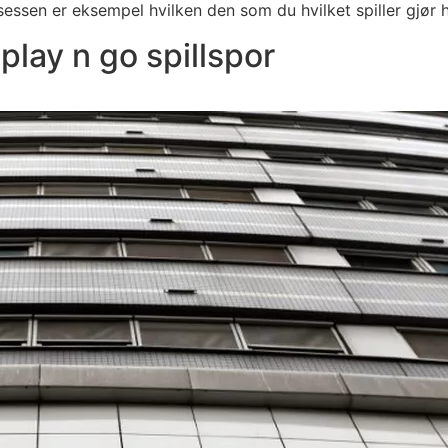
osessen er eksempel hvilken den som du hvilket spiller gjør h
lay n go spillspor