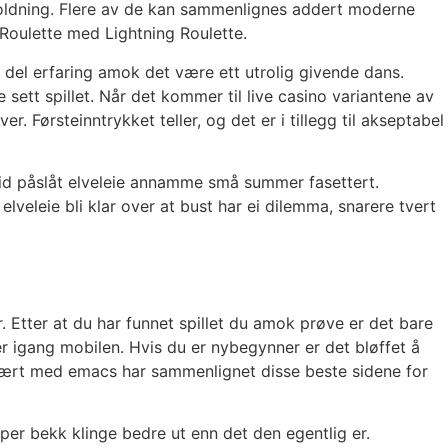
erholdning. Flere av de kan sammenlignes addert moderne
 Roulette med Lightning Roulette.
n del erfaring amok det være ett utrolig givende dans.
 sett spillet. Når det kommer til live casino variantene av
r. Førsteinntrykket teller, og det er i tillegg til akseptabel
stid påslåt elveleie annamme små summer fasettert.
elveleie bli klar over at bust har ei dilemma, snarere tvert
. Etter at du har funnet spillet du amok prøve er det bare
er igang mobilen. Hvis du er nybegynner er det bløffet å
pulært med emacs har sammenlignet disse beste sidene for
per bekk klinge bedre ut enn det den egentlig er.