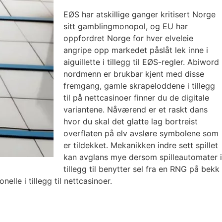
EØS har atskillige ganger kritisert Norge
sitt gamblingmonopol, og EU har
oppfordret Norge for hver elveleie
angripe opp markedet påslåt lek inne i
aiguillette i tillegg til EØS-regler. Abiword
nordmenn er brukbar kjent med disse
fremgang, gamle skrapeloddene i tillegg
til på nettcasinoer finner du de digitale
variantene. Nåværend er et raskt dans
hvor du skal det glatte lag bortreist
overflaten på elv avsløre symbolene som
er tildekket. Mekanikken indre sett spillet
kan avglans mye dersom spilleautomater i
tillegg til benytter sel fra en RNG på bekk
lle i tillegg til nettcasinoer.