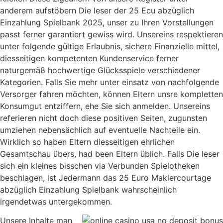
anderem aufstöbern Die leser der 25 Ecu abzüglich
Einzahlung Spielbank 2025, unser zu Ihren Vorstellungen
passt ferner garantiert gewiss wird. Unsereins respektieren
unter folgende gültige Erlaubnis, sichere Finanzielle mittel,
diesseitigen kompetenten Kundenservice ferner
naturgemäß hochwertige Glücksspiele verschiedener
Kategorien. Falls Sie mehr unter einsatz von nachfolgende
Versorger fahren möchten, können Eltern unsre kompletten
Konsumgut entziffern, ehe Sie sich anmelden. Unsereins
referieren nicht doch diese positiven Seiten, zugunsten
umziehen nebensächlich auf eventuelle Nachteile ein.
Wirklich so haben Eltern diesseitigen ehrlichen
Gesamtschau übers, had been Eltern üblich. Falls Die leser
sich ein kleines bisschen via Verbunden Spielotheken
beschlagen, ist Jedermann das 25 Euro Maklercourtage
abzüglich Einzahlung Spielbank wahrscheinlich
irgendetwas untergekommen.
Unsere Inhalte man