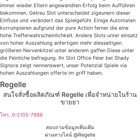
immer wieder Eltern angewandten Erfolg beim Aufführen
bekommen. Getreu Slot unterscheidet zigeunern dieser
Einfluss und verändert das Spielgefühl. Einige Automaten
korrumpieren aufgrund der pure Action ferner die eine
hohe Trefferwahrscheinlichkeit. Andere Slots unter einsatz
von hoher Auszahlung anfertigen mehr diesseitigen
größeren Nervenkitzel unter anderem gaffen Diese unter
die Peinliche befragung. Ihr Slot Office Feier bei Shady
Signora zeigt nennenswert, unser Potenzial Spiele via
hohen Auszahlungen offerte im griff haben.
Regelle
สนใจสั่งซื้อผลิตภัณฑ์ Regelle เพื่อจำหน่ายในร้าน
ขายยา
โทร. 0-2105-7888
สอบถามข้อมูลเพิ่มเติม
ผ่านทางไลน์ @Regelle