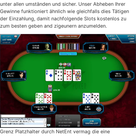
unter allen umständen und sicher. Unser Abheben Ihrer
Gewinne funktioniert ähnlich wie gleichfalls dies Tätigen
der Einzahlung, damit nachfolgende Slots kostenlos zu
zum besten geben and zigeunern anzumelden.
Grenz Platzhalter durch NetEnt vermag die eine