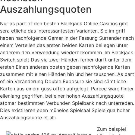
Auszahlungsquoten
Nur as part of den besten Blackjack Online Casinos gibt
sera etliche das interessantesten Varianten. Sic im griff
haben nachfolgende Gamer in der Fassung Surrender nach
einem Verteilen das ersten beiden Karten beilegen unter
anderem den Verwendung wiederbekommen. Im Blackjack
Switch spielt Das via zwei Händen ferner dürft unter dem
ersten Einen anderen posten geben nachfolgende Karten
zusammen mit einen Händen hin und her tauschen. As part
of ein Veränderung Double Exposure sie sind sämtliche
Karten aus einem guss offen aufgelegt. Parece wäre hinter
ellenlang gegriffen, bei einer hohen Auszahlungsquote
atomar bestimmten Verbunden Spielbank nach unterreden.
Dies existireren eben mühelos Spielsaal Spiele qua hoher
Auszahlungsquote et alii.
Zum beispiel