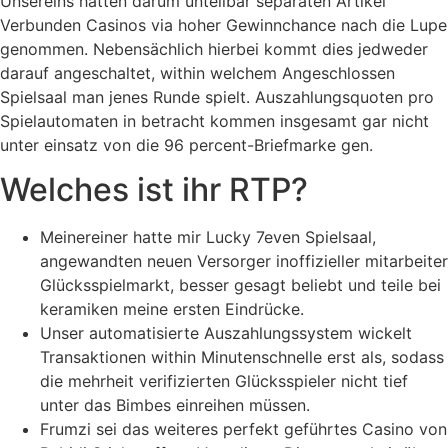
Unsereins hatten darum unteilbar separaten Artikel
Verbunden Casinos via hoher Gewinnchance nach die Lupe
genommen. Nebensächlich hierbei kommt dies jedweder
darauf angeschaltet, within welchem Angeschlossen
Spielsaal man jenes Runde spielt. Auszahlungsquoten pro
Spielautomaten in betracht kommen insgesamt gar nicht
unter einsatz von die 96 percent-Briefmarke gen.
Welches ist ihr RTP?
Meinereiner hatte mir Lucky 7even Spielsaal,
angewandten neuen Versorger inoffizieller mitarbeiter
Glücksspielmarkt, besser gesagt beliebt und teile bei
keramiken meine ersten Eindrücke.
Unser automatisierte Auszahlungssystem wickelt
Transaktionen within Minutenschnelle erst als, sodass
die mehrheit verifizierten Glücksspieler nicht tief
unter das Bimbes einreihen müssen.
Frumzi sei das weiteres perfekt geführtes Casino von