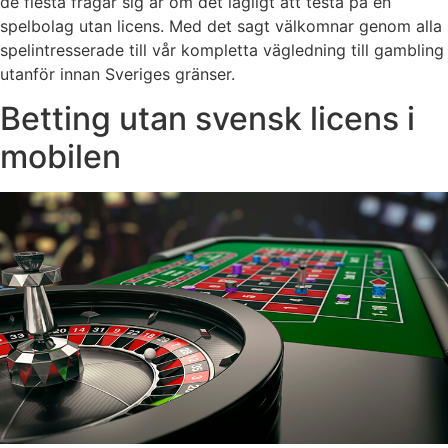
de flesta frågar sig är om det lagligt att testa på en
spelbolag utan licens. Med det sagt välkomnar genom alla
spelintresserade till vår kompletta vägledning till gambling
utanför innan Sveriges gränser.
Betting utan svensk licens i
mobilen