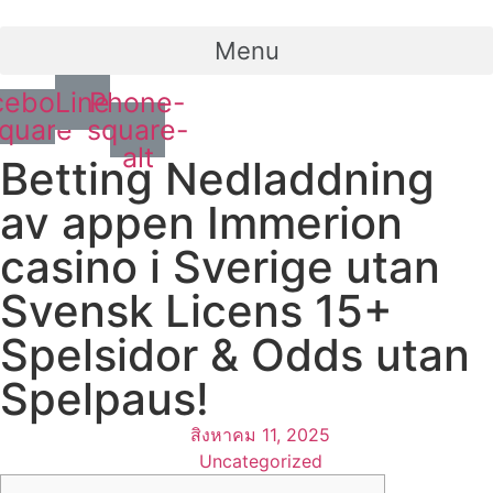
Menu
cebook-
Line
Phone-
quare
square-
alt
Betting Nedladdning
av appen Immerion
casino i Sverige utan
Svensk Licens 15+
Spelsidor & Odds utan
Spelpaus!
สิงหาคม 11, 2025
Uncategorized