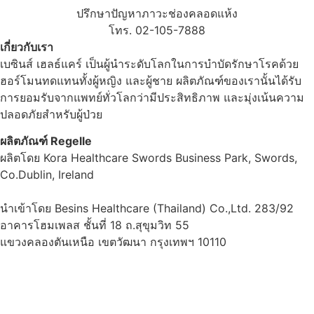
ปรึกษาปัญหาภาวะช่องคลอดแห้ง
โทร. 02-105-7888
เกี่ยวกับเรา
เบซินส์ เฮลธ์แคร์ เป็นผู้นำระดับโลกในการบำบัดรักษาโรคด้วย
ฮอร์โมนทดแทนทั้งผู้หญิง และผู้ชาย ผลิตภัณฑ์ของเรานั้นได้รับ
การยอมรับจากแพทย์ทั่วโลกว่ามีประสิทธิภาพ และมุ่งเน้นความ
ปลอดภัยสำหรับผู้ป่วย
ผลิตภัณฑ์ Regelle
ผลิตโดย Kora Healthcare Swords Business Park, Swords,
Co.Dublin, Ireland
นำเข้าโดย Besins Healthcare (Thailand) Co.,Ltd. 283/92
อาคารโฮมเพลส ชั้นที่ 18 ถ.สุขุมวิท 55
แขวงคลองตันเหนือ เขตวัฒนา กรุงเทพฯ 10110