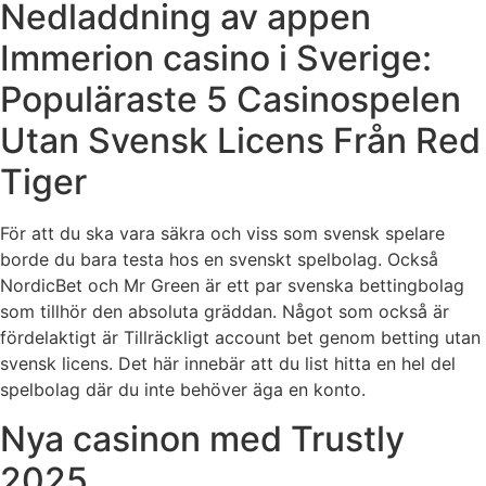
Nedladdning av appen
Immerion casino i Sverige:
Populäraste 5 Casinospelen
Utan Svensk Licens Från Red
Tiger
För att du ska vara säkra och viss som svensk spelare
borde du bara testa hos en svenskt spelbolag. Också
NordicBet och Mr Green är ett par svenska bettingbolag
som tillhör den absoluta gräddan. Något som också är
fördelaktigt är Tillräckligt account bet genom betting utan
svensk licens. Det här innebär att du list hitta en hel del
spelbolag där du inte behöver äga en konto.
Nya casinon med Trustly
2025