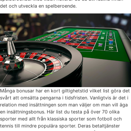
det och utveckla en spelberoende.
Många bonusar har en kort giltighetstid vilket list göra det
svårt att omsätta pengarna i tidsfristen. Vanligtvis är det i
relation med insättningen som man väljer om man vill äga
en insättningsbonus. Här list du testa på över 70 olika
sporter med allt från klassiska sporter som fotboll och
tennis till mindre populära sporter. Deras betaltjänster