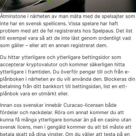
Åtminstone i närheten av man mäta med de spelsajter som
inte har en svensk spellicens. Vissa spelare har haft
problem med att de fel registrerats hos Spelpaus. Det list
till exempel vara så att de inte läst genom ordentligt vad
som gäller – eller att en annan registrerat dem.
Du hittar ytterligare och ytterligare bettingsidor som
accepterar kryptovalutor och kommer säkerligen hitta
ytterligare i framtiden. Du överför pengar till och från e-
plånboken i närheten av du vill använda den. Blockeras din
betalning från ditt bankkort till bettingsidan, list en ett-
plånbok vara en utmärkt eller.
Innan oss svenskar innebär Curacao-licensen både
fördelar och nackdelar. Röra om annat kommer du att
kunna få många ytterligare bonusar än på en casino utan
svensk licens, men i gengäld kommer du att bli måste att
betala skatt på dina vinster. Om du väljer att testa på en