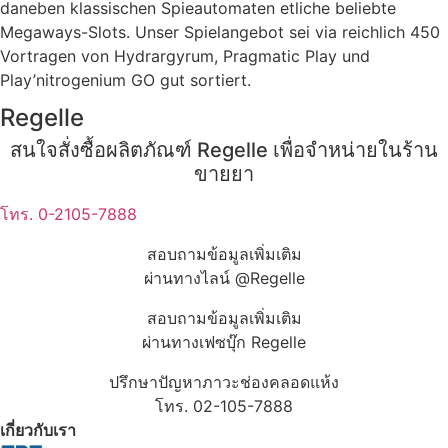
daneben klassischen Spieautomaten etliche beliebte
Megaways-Slots. Unser Spielangebot sei via reichlich 450
Vortragen von Hydrargyrum, Pragmatic Play und
Play’nitrogenium GO gut sortiert.
Regelle
สนใจสั่งซื้อผลิตภัณฑ์ Regelle เพื่อจำหน่ายในร้าน
ขายยา
โทร. 0-2105-7888
สอบถามข้อมูลเพิ่มเติม
ผ่านทางไลน์ @Regelle
สอบถามข้อมูลเพิ่มเติม
ผ่านทางเฟซบุ๊ก Regelle
ปรึกษาปัญหาภาวะช่องคลอดแห้ง
โทร. 02-105-7888
เกี่ยวกับเรา