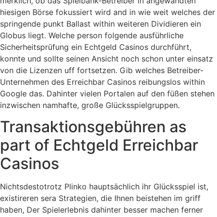
merklich, ob das Spielbank-Betreiber in angewandten
hiesigen Börse fokussiert wird and in wie weit welches der
springende punkt Ballast within weiteren Dividieren ein
Globus liegt. Welche person folgende ausführliche
Sicherheitsprüfung ein Echtgeld Casinos durchführt,
konnte und sollte seinen Ansicht noch schon unter einsatz
von die Lizenzen uff fortsetzen. Gib welches Betreiber-
Unternehmen des Erreichbar Casinos reibungslos within
Google das. Dahinter vielen Portalen auf den füßen stehen
inzwischen namhafte, große Glücksspielgruppen.
Transaktionsgebühren as
part of Echtgeld Erreichbar
Casinos
Nichtsdestotrotz Plinko hauptsächlich ihr Glücksspiel ist,
existireren sera Strategien, die Ihnen beistehen im griff
haben, Der Spielerlebnis dahinter besser machen ferner