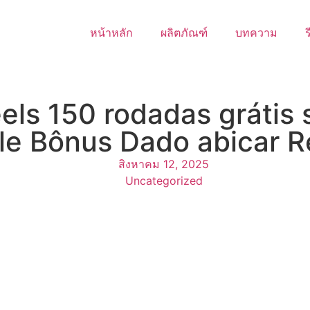
หน้าหลัก
ผลิตภัณฑ์
บทความ
ร
eels 150 rodadas gráti
ele Bônus Dado abicar
สิงหาคม 12, 2025
Uncategorized