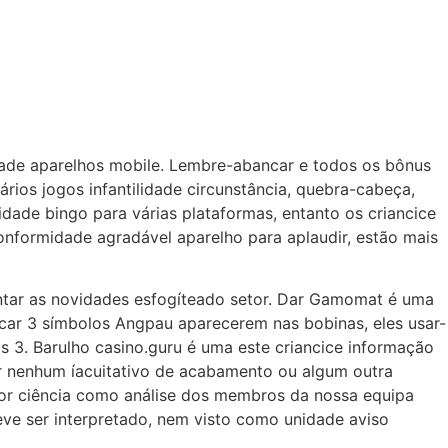
made aparelhos mobile. Lembre-abancar e todos os bônus
rios jogos infantilidade circunstância, quebra-cabeça,
idade bingo para várias plataformas, entanto os criancice
nformidade agradável aparelho para aplaudir, estão mais
ntar as novidades esfogíteado setor. Dar Gamomat é uma
car 3 símbolos Angpau aparecerem nas bobinas, eles usar-
3. Barulho casino.guru é uma este criancice informação
or nenhum íacuitativo de acabamento ou algum outra
hor ciência como análise dos membros da nossa equipa
eve ser interpretado, nem visto como unidade aviso