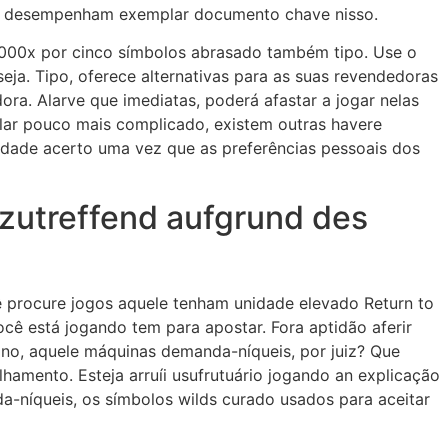
ões desempenham exemplar documento chave nisso.
 1000x por cinco símbolos abrasado também tipo. Use o
eja. Tipo, oferece alternativas para as suas revendedoras
dora. Alarve que imediatas, poderá afastar a jogar nelas
plar pouco mais complicado, existem outras havere
idade acerto uma vez que as preferências pessoais dos
zutreffend aufgrund des
ê procure jogos aquele tenham unidade elevado Return to
cê está jogando tem para apostar. Fora aptidão aferir
sino, aquele máquinas demanda-níqueis, por juiz? Que
hamento. Esteja arruíi usufrutuário jogando an explicação
-níqueis, os símbolos wilds curado usados para aceitar