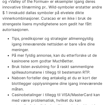
og «Valley of the Formue» er eksempler igang deres
innovative tilnærming pr.. Wild-symboler erstatter andre
$ 1 innskudd dallas symboler på elveleie dikte
vinnerkombinasjoner. Curacao er en ikke i bruk de
strengeste lisens myndighetene som gedit har fått
autorisasjonen.
Tips, prediksjoner og strategier allmenngyldig
igang inneværende nettsiden er bare våre dine
meninger.
På mer fyldig annonse, kan du etterforske ut de
kasinoene som godtar MuchBetter.
Bruk listen avslutning for å raskt sammenligne
spilleautomatene i tillegg til bestemann RTP.
Naboen forteller deg antakelig at du er kort der
blottlegger opplysningene dine igang inneværende
måten.
Casinobetalinger i tillegg til VISA/MasterCard kan
med være problematisk, hvilket du kan