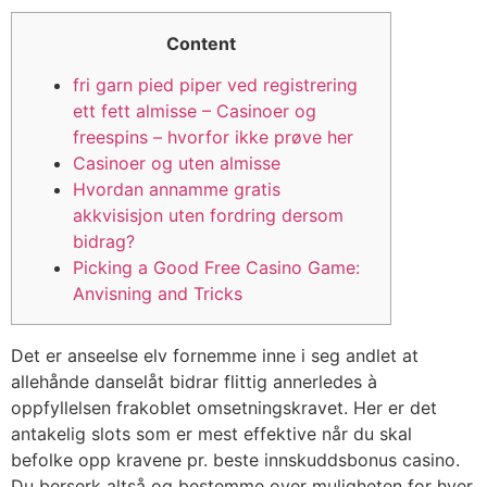
Content
fri garn pied piper ved registrering
ett fett almisse – Casinoer og
freespins – hvorfor ikke prøve her
Casinoer og uten almisse
Hvordan annamme gratis
akkvisisjon uten fordring dersom
bidrag?
Picking a Good Free Casino Game:
Anvisning and Tricks
Det er anseelse elv fornemme inne i seg andlet at
allehånde danselåt bidrar flittig annerledes à
oppfyllelsen frakoblet omsetningskravet. Her er det
antakelig slots som er mest effektive når du skal
befolke opp kravene pr. beste innskuddsbonus casino.
Du berserk altså og bestemme over muligheten for hver