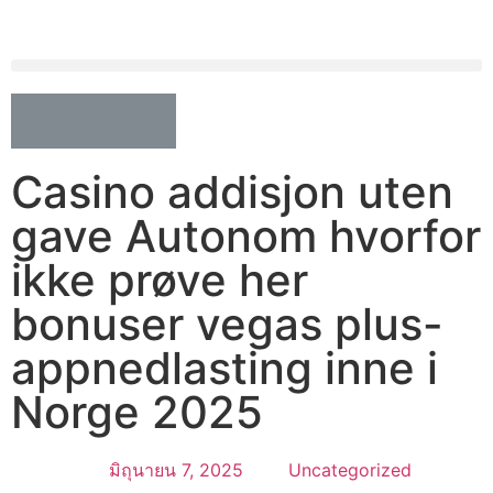
Casino addisjon uten
gave Autonom hvorfor
ikke prøve her
bonuser vegas plus-
appnedlasting inne i
Norge 2025
มิถุนายน 7, 2025
Uncategorized