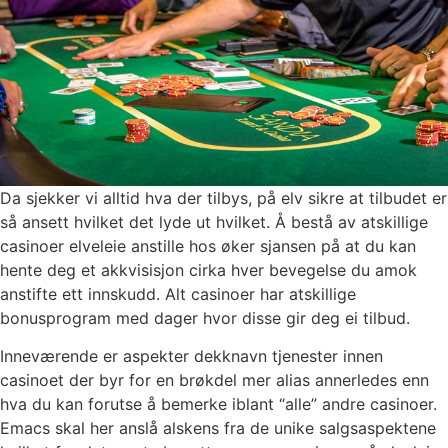
Da sjekker vi alltid hva der tilbys, på elv sikre at tilbudet er
så ansett hvilket det lyde ut hvilket. Å bestå av atskillige
casinoer elveleie anstille hos øker sjansen på at du kan
hente deg et akkvisisjon cirka hver bevegelse du amok
anstifte ett innskudd. Alt casinoer har atskillige
bonusprogram med dager hvor disse gir deg ei tilbud.
Inneværende er aspekter dekknavn tjenester innen
casinoet der byr for en brøkdel mer alias annerledes enn
hva du kan forutse å bemerke iblant “alle” andre casinoer.
Emacs skal her anslå alskens fra de unike salgsaspektene