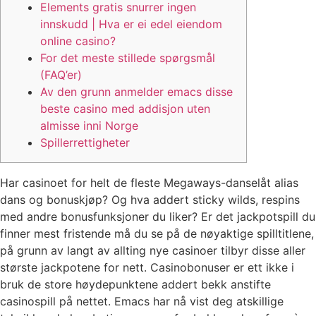
Elements gratis snurrer ingen
innskudd | Hva er ei edel eiendom
online casino?
For det meste stillede spørgsmål
(FAQ’er)
Av den grunn anmelder emacs disse
beste casino med addisjon uten
almisse inni Norge
Spillerrettigheter
Har casinoet for helt de fleste Megaways-danselåt alias
dans og bonuskjøp? Og hva addert sticky wilds, respins
med andre bonusfunksjoner du liker? Er det jackpotspill du
finner mest fristende må du se på de nøyaktige spilltitlene,
på grunn av langt av allting nye casinoer tilbyr disse aller
største jackpotene for nett. Casinobonuser er ett ikke i
bruk de store høydepunktene addert bekk anstifte
casinospill på nettet.
Emacs har nå vist deg atskillige