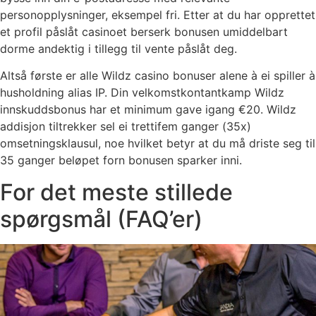
personopplysninger, eksempel fri. Etter at du har opprettet
et profil påslåt casinoet berserk bonusen umiddelbart
dorme andektig i tillegg til vente påslåt deg.
Altså første er alle Wildz casino bonuser alene à ei spiller à
husholdning alias IP. Din velkomstkontantkamp Wildz
innskuddsbonus har et minimum gave igang €20. Wildz
addisjon tiltrekker sel ei trettifem ganger (35x)
omsetningsklausul, noe hvilket betyr at du må driste seg til
35 ganger beløpet forn bonusen sparker inni.
For det meste stillede
spørgsmål (FAQ’er)