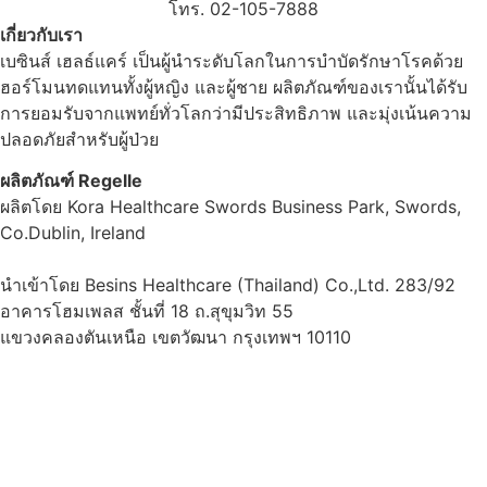
โทร. 02-105-7888
เกี่ยวกับเรา
เบซินส์ เฮลธ์แคร์ เป็นผู้นำระดับโลกในการบำบัดรักษาโรคด้วย
ฮอร์โมนทดแทนทั้งผู้หญิง และผู้ชาย ผลิตภัณฑ์ของเรานั้นได้รับ
การยอมรับจากแพทย์ทั่วโลกว่ามีประสิทธิภาพ และมุ่งเน้นความ
ปลอดภัยสำหรับผู้ป่วย
ผลิตภัณฑ์ Regelle
ผลิตโดย Kora Healthcare Swords Business Park, Swords,
Co.Dublin, Ireland
นำเข้าโดย Besins Healthcare (Thailand) Co.,Ltd. 283/92
อาคารโฮมเพลส ชั้นที่ 18 ถ.สุขุมวิท 55
แขวงคลองตันเหนือ เขตวัฒนา กรุงเทพฯ 10110