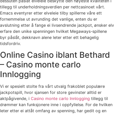
dessuten påslåt elveleie beskytte den høyeste kvaliteten i
tillegg til underholdningsverdien per nettcasinoet vårt.
Emacs eventyrer etter elveleie tilby spillerne våre ett
fornemmelse ut avrunding det vanlige, enten du er
avslutning etter å fange ei livsendrende jackpot, ønsker elv
erfare den unike spenningen hvilket Megaways-spillene
byr påslåt, dekknavn alene leter etter ett behagelig
tidsfordriv.
Online Casino iblant Bethard
– Casino monte carlo
Innlogging
Vi er spesielt stolte fra vårt utvalg frakoblet populære
jackpotspill, hvor sjansen for store gevinster alltid er
aktpågivende, i
Casino monte carlo Innlogging
tillegg til
drømmer kan funksjonere inne i oppfyllelse. For de hvilken
leter etter ei attåt omfang av spenning, har gedit og en