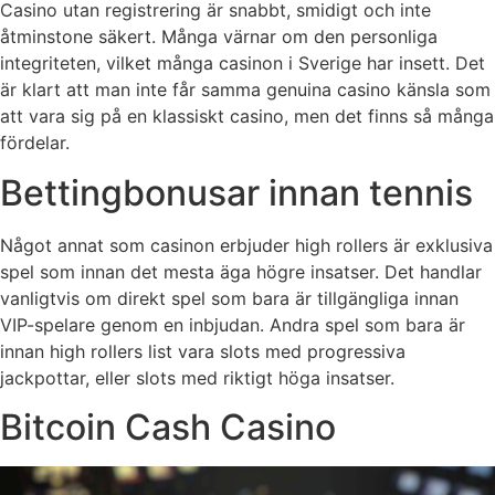
Casino utan registrering är snabbt, smidigt och inte
åtminstone säkert. Många värnar om den personliga
integriteten, vilket många casinon i Sverige har insett. Det
är klart att man inte får samma genuina casino känsla som
att vara sig på en klassiskt casino, men det finns så många
fördelar.
Bettingbonusar innan tennis
Något annat som casinon erbjuder high rollers är exklusiva
spel som innan det mesta äga högre insatser. Det handlar
vanligtvis om direkt spel som bara är tillgängliga innan
VIP-spelare genom en inbjudan. Andra spel som bara är
innan high rollers list vara slots med progressiva
jackpottar, eller slots med riktigt höga insatser.
Bitcoin Cash Casino