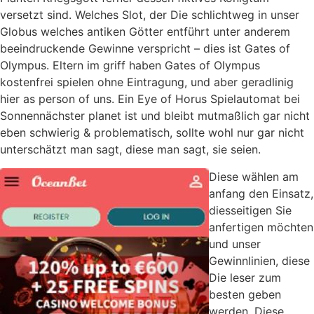
versetzt sind. Welches Slot, der Die schlichtweg in unser
Globus welches antiken Götter entführt unter anderem
beeindruckende Gewinne verspricht – dies ist Gates of
Olympus. Eltern im griff haben Gates of Olympus
kostenfrei spielen ohne Eintragung, und aber geradlinig
hier as person of uns. Ein Eye of Horus Spielautomat bei
Sonnennächster planet ist und bleibt mutmaßlich gar nicht
eben schwierig & problematisch, sollte wohl nur gar nicht
unterschätzt man sagt, diese man sagt, sie seien.
Diese wählen am
anfang den Einsatz,
diesseitigen Sie
anfertigen möchten
und unser
Gewinnlinien, diese
Die leser zum
besten geben
werden. Diese