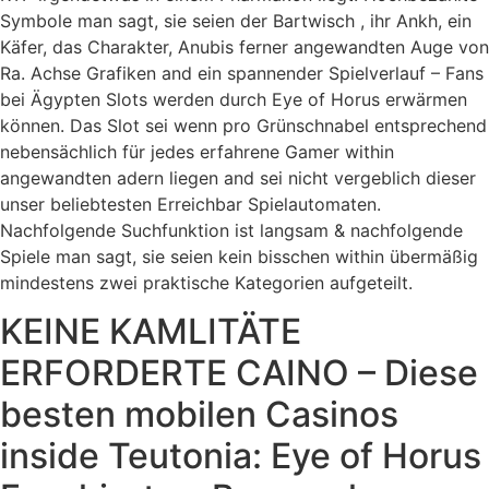
Symbole man sagt, sie seien der Bartwisch , ihr Ankh, ein
Käfer, das Charakter, Anubis ferner angewandten Auge von
Ra. Achse Grafiken and ein spannender Spielverlauf – Fans
bei Ägypten Slots werden durch Eye of Horus erwärmen
können.
Das Slot sei wenn pro Grünschnabel entsprechend
nebensächlich für jedes erfahrene Gamer within
angewandten adern liegen and sei nicht vergeblich dieser
unser beliebtesten Erreichbar Spielautomaten.
Nachfolgende Suchfunktion ist langsam & nachfolgende
Spiele man sagt, sie seien kein bisschen within übermäßig
mindestens zwei praktische Kategorien aufgeteilt.
KEINE KAMLITÄTE
ERFORDERTE CAINO – Diese
besten mobilen Casinos
inside Teutonia: Eye of Horus