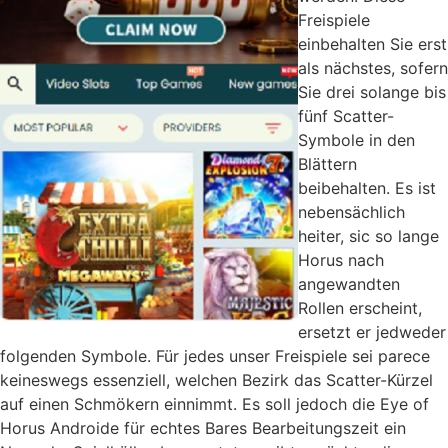
Freispiele
einbehalten Sie erst
als nächstes, sofern
Sie drei solange bis
fünf Scatter-
Symbole in den
Blättern
beibehalten. Es ist
nebensächlich
heiter, sic so lange
Horus nach
angewandten
Rollen erscheint,
ersetzt er jedweder
folgenden Symbole. Für jedes unser Freispiele sei parece
keineswegs essenziell, welchen Bezirk das Scatter-Kürzel
auf einen Schmökern einnimmt. Es soll jedoch die Eye of
Horus Androide für echtes Bares Bearbeitungszeit ein