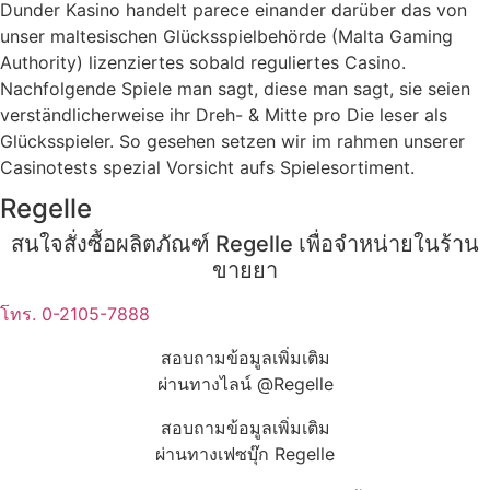
Dunder Kasino handelt parece einander darüber das von
unser maltesischen Glücksspielbehörde (Malta Gaming
Authority) lizenziertes sobald reguliertes Casino.
Nachfolgende Spiele man sagt, diese man sagt, sie seien
verständlicherweise ihr Dreh- & Mitte pro Die leser als
Glücksspieler. So gesehen setzen wir im rahmen unserer
Casinotests spezial Vorsicht aufs Spielesortiment.
Regelle
สนใจสั่งซื้อผลิตภัณฑ์ Regelle เพื่อจำหน่ายในร้าน
ขายยา
โทร. 0-2105-7888
สอบถามข้อมูลเพิ่มเติม
ผ่านทางไลน์ @Regelle
สอบถามข้อมูลเพิ่มเติม
ผ่านทางเฟซบุ๊ก Regelle