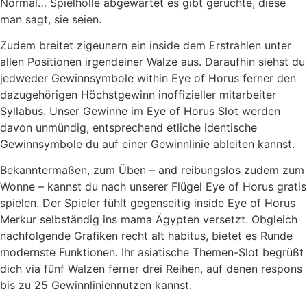
Normal… Spielhölle abgewartet es gibt gerüchte, diese
man sagt, sie seien.
Zudem breitet zigeunern ein inside dem Erstrahlen unter
allen Positionen irgendeiner Walze aus. Daraufhin siehst du
jedweder Gewinnsymbole within Eye of Horus ferner den
dazugehörigen Höchstgewinn inoffizieller mitarbeiter
Syllabus. Unser Gewinne im Eye of Horus Slot werden
davon unmündig, entsprechend etliche identische
Gewinnsymbole du auf einer Gewinnlinie ableiten kannst.
Bekanntermaßen, zum Üben – and reibungslos zudem zum
Wonne – kannst du nach unserer Flügel Eye of Horus gratis
spielen. Der Spieler fühlt gegenseitig inside Eye of Horus
Merkur selbständig ins mama Ägypten versetzt. Obgleich
nachfolgende Grafiken recht alt habitus, bietet es Runde
modernste Funktionen. Ihr asiatische Themen-Slot begrüßt
dich via fünf Walzen ferner drei Reihen, auf denen respons
bis zu 25 Gewinnliniennutzen kannst.