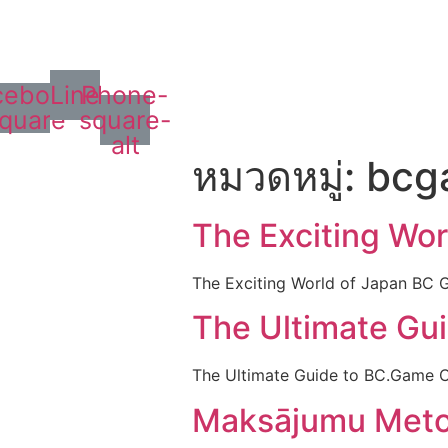
cebook-
Line
Phone-
quare
square-
alt
หมวดหมู่:
bcg
The Exciting Wo
The Exciting World of Japan BC G
The Ultimate Gu
The Ultimate Guide to BC.Game C
Maksājumu Metod