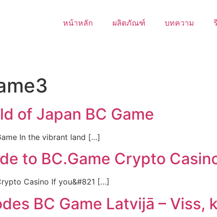
หน้าหลัก
ผลิตภัณฑ์
บทความ
ร
ame3
rld of Japan BC Game
ame In the vibrant land […]
ide to BC.Game Crypto Casin
rypto Casino If you&#821 […]
es BC Game Latvijā – Viss, k