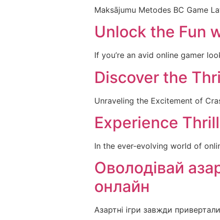
Maksājumu Metodes BC Game Latvij
Unlock the Fun 
If you’re an avid online gamer look
Discover the Thr
Unraveling the Excitement of Cr
Experience Thril
In the ever-evolving world of onl
Оволодівай аза
онлайн
Азартні ігри завжди привертали