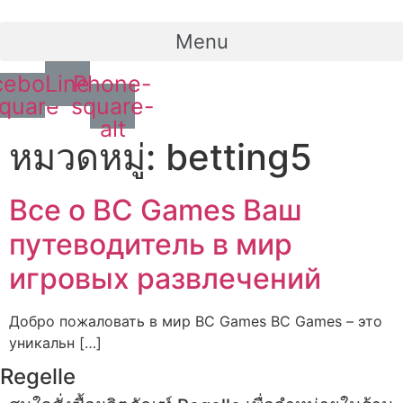
Menu
cebook-
Line
Phone-
quare
square-
alt
หมวดหมู่:
betting5
Все о BC Games Ваш
путеводитель в мир
игровых развлечений
Добро пожаловать в мир BC Games BC Games – это
уникальн […]
Regelle