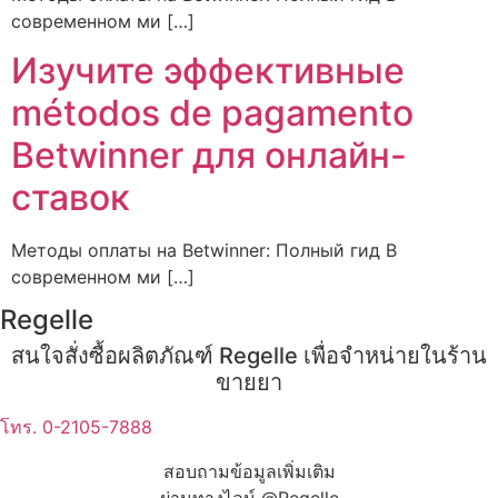
современном ми […]
Изучите эффективные
métodos de pagamento
Betwinner для онлайн-
ставок
Методы оплаты на Betwinner: Полный гид В
современном ми […]
Regelle
สนใจสั่งซื้อผลิตภัณฑ์ Regelle เพื่อจำหน่ายในร้าน
ขายยา
โทร. 0-2105-7888
สอบถามข้อมูลเพิ่มเติม
ผ่านทางไลน์ @Regelle