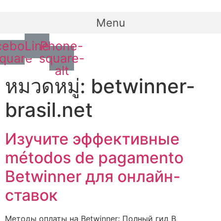
Menu
cebook-
Line
Phone-
quare
square-
alt
หมวดหมู่:
betwinner-
brasil.net
Изучите эффективные
métodos de pagamento
Betwinner для онлайн-
ставок
Методы оплаты на Betwinner: Полный гид В