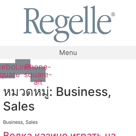
Menu
cebook-
Line
Phone-
quare
square-
alt
หมวดหมู่:
Business,
Sales
Business, Sales
Водка казино играть на