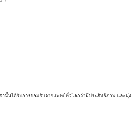
รานั้นได้รับการยอมรับจากแพทย์ทั่วโลกว่ามีประสิทธิภาพ และมุ่ง