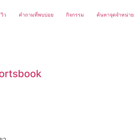
ีวิว
คำถามที่พบบ่อย
กิจกรรม
ค้นหาจุดจำหน่าย
portsbook
ยยา