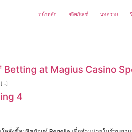
หน้าหลัก
ผลิตภัณฑ์
บทความ
ร
of Betting at Magius Casino S
 […]
ting 4
]
ใจสั่งซื้อผลิตภัณฑ์ Regelle เพื่อจำหน่ายในร้านขา