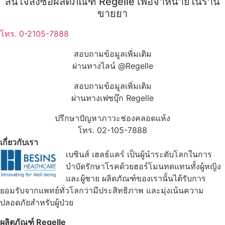
สนใจสั่งซื้อผลิตภัณฑ์ Regelle เพื่อจำหน่ายในร้าน
ขายยา
โทร. 0-2105-7888
สอบถามข้อมูลเพิ่มเติม
ผ่านทางไลน์ @Regelle
สอบถามข้อมูลเพิ่มเติม
ผ่านทางเฟซบุ๊ก Regelle
ปรึกษาปัญหาภาวะช่องคลอดแห้ง
โทร. 02-105-7888
เกี่ยวกับเรา
เบซินส์ เฮลธ์แคร์ เป็นผู้นำระดับโลกในการ
บำบัดรักษาโรคด้วยฮอร์โมนทดแทนทั้งผู้หญิง
และผู้ชาย ผลิตภัณฑ์ของเรานั้นได้รับการ
ยอมรับจากแพทย์ทั่วโลกว่ามีประสิทธิภาพ และมุ่งเน้นความ
ปลอดภัยสำหรับผู้ป่วย
ผลิตภัณฑ์ Regelle