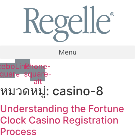
Menu
cebook-
Line
Phone-
quare
square-
alt
หมวดหมู่:
casino-8
Understanding the Fortune
Clock Casino Registration
Process