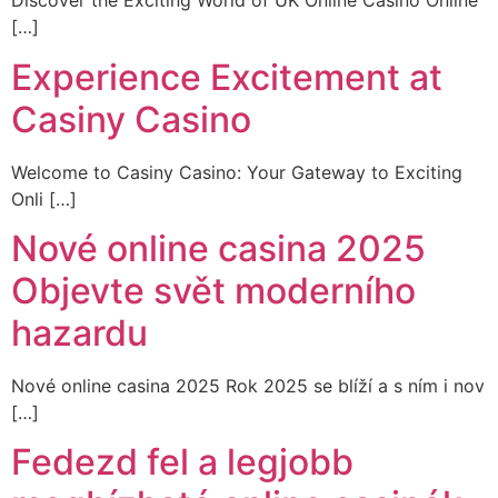
Discover the Exciting World of UK Online Casino Online
[…]
Experience Excitement at
Casiny Casino
Welcome to Casiny Casino: Your Gateway to Exciting
Onli […]
Nové online casina 2025
Objevte svět moderního
hazardu
Nové online casina 2025 Rok 2025 se blíží a s ním i nov
[…]
Fedezd fel a legjobb