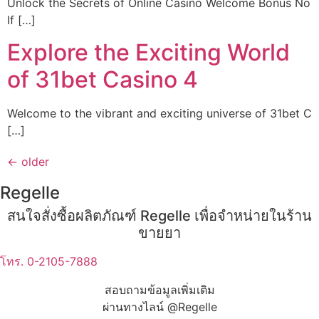
Unlock the Secrets of Online Casino Welcome Bonus No
If […]
Explore the Exciting World
of 31bet Casino 4
Welcome to the vibrant and exciting universe of 31bet C
[…]
←
older
Regelle
สนใจสั่งซื้อผลิตภัณฑ์ Regelle เพื่อจำหน่ายในร้าน
ขายยา
โทร. 0-2105-7888
สอบถามข้อมูลเพิ่มเติม
ผ่านทางไลน์ @Regelle