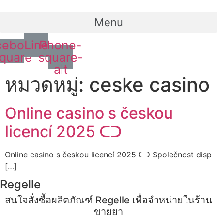
Menu
cebook-
Line
Phone-
quare
square-
alt
หมวดหมู่:
ceske casino
Online casino s českou
licencí 2025 ᑕ️ᑐ
Online casino s českou licencí 2025 ᑕ️ᑐ Společnost disp
[…]
Regelle
สนใจสั่งซื้อผลิตภัณฑ์ Regelle เพื่อจำหน่ายในร้าน
ขายยา