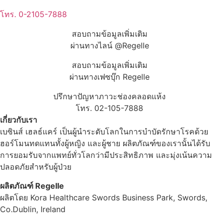
โทร. 0-2105-7888
สอบถามข้อมูลเพิ่มเติม
ผ่านทางไลน์ @Regelle
สอบถามข้อมูลเพิ่มเติม
ผ่านทางเฟซบุ๊ก Regelle
ปรึกษาปัญหาภาวะช่องคลอดแห้ง
โทร. 02-105-7888
เกี่ยวกับเรา
เบซินส์ เฮลธ์แคร์ เป็นผู้นำระดับโลกในการบำบัดรักษาโรคด้วย
ฮอร์โมนทดแทนทั้งผู้หญิง และผู้ชาย ผลิตภัณฑ์ของเรานั้นได้รับ
การยอมรับจากแพทย์ทั่วโลกว่ามีประสิทธิภาพ และมุ่งเน้นความ
ปลอดภัยสำหรับผู้ป่วย
ผลิตภัณฑ์ Regelle
ผลิตโดย Kora Healthcare Swords Business Park, Swords,
Co.Dublin, Ireland