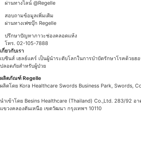
ผ่านทางไลน์ @Regelle
สอบถามข้อมูลเพิ่มเติม
ผ่านทางเฟซบุ๊ก Regelle
ปรึกษาปัญหาภาวะช่องคลอดแห้ง
โทร. 02-105-7888
เกี่ยวกับเรา
เบซินส์ เฮลธ์แคร์ เป็นผู้นำระดับโลกในการบำบัดรักษาโรคด้วยฮอ
ปลอดภัยสำหรับผู้ป่วย
ผลิตภัณฑ์ Regelle
ผลิตโดย Kora Healthcare Swords Business Park, Swords, Co.
นำเข้าโดย Besins Healthcare (Thailand) Co.,Ltd. 283/92 อาคา
แขวงคลองตันเหนือ เขตวัฒนา กรุงเทพฯ 10110