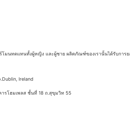
ร์โมนทดแทนทั้งผู้หญิง และผู้ชาย ผลิตภัณฑ์ของเรานั้นได้รับการ
Dublin, Ireland
รโฮมเพลส ชั้นที่ 18 ถ.สุขุมวิท 55