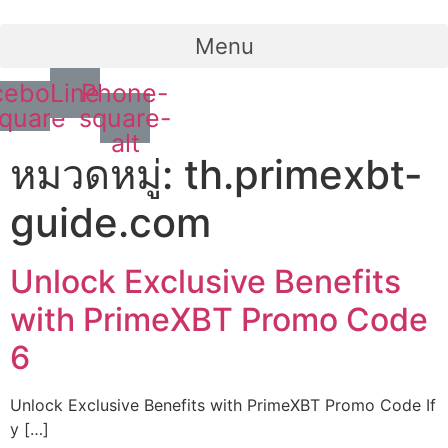
Menu
cebook-
Line
Phone-
quare
square-
alt
หมวดหมู่:
th.primexbt-
guide.com
Unlock Exclusive Benefits
with PrimeXBT Promo Code
6
Unlock Exclusive Benefits with PrimeXBT Promo Code If
y […]