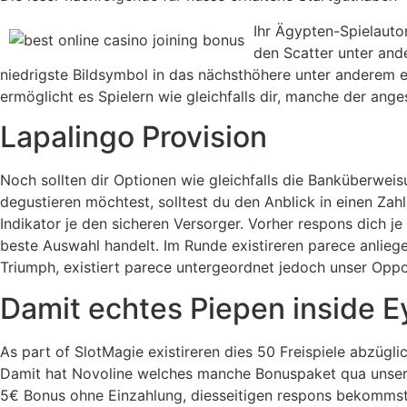
Ihr Ägypten-Spielauto
den Scatter unter and
niedrigste Bildsymbol in das nächsthöhere unter anderem 
ermöglicht es Spielern wie gleichfalls dir, manche der an
Lapalingo Provision
Noch sollten dir Optionen wie gleichfalls die Banküberweis
degustieren möchtest, solltest du den Anblick in einen Zah
Indikator je den sicheren Versorger. Vorher respons dich je
beste Auswahl handelt. Im Runde existireren parece anlie
Triumph, existiert parece untergeordnet jedoch unser Oppor
Damit echtes Piepen inside E
As part of SlotMagie existireren dies 50 Freispiele abzügli
Damit hat Novoline welches manche Bonuspaket qua unsere
5€ Bonus ohne Einzahlung, diesseitigen respons bekommst n