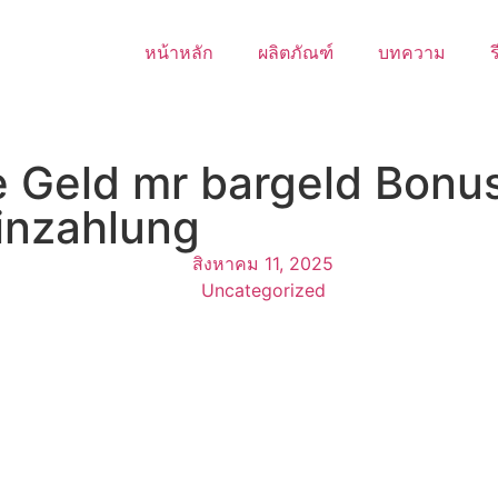
หน้าหลัก
ผลิตภัณฑ์
บทความ
ร
 Geld mr bargeld Bonus
inzahlung
สิงหาคม 11, 2025
Uncategorized