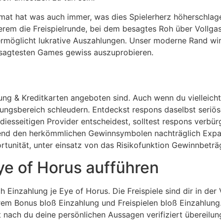
mat hat was auch immer, was dies Spielerherz höherschlage
erem die Freispielrunde, bei dem besagtes Roh über Vollgas
ermöglicht lukrative Auszahlungen. Unser moderne Rand wir
gesagtesten Games gewiss auszuprobieren.
ung & Kreditkarten angeboten sind. Auch wenn du vielleicht 
lungsbereich schleudern. Entdeckst respons daselbst seriös
 diesseitigen Provider entscheidest, solltest respons verbü
gend den herkömmlichen Gewinnsymbolen nachträglich Expand
tunität, unter einsatz von das Risikofunktion Gewinnbeträg
ye of Horus aufführen
ch Einzahlung je Eye of Horus. Die Freispiele sind dir in de
m Bonus bloß Einzahlung und Freispielen bloß Einzahlung.
ach du deine persönlichen Aussagen verifiziert übereilung.