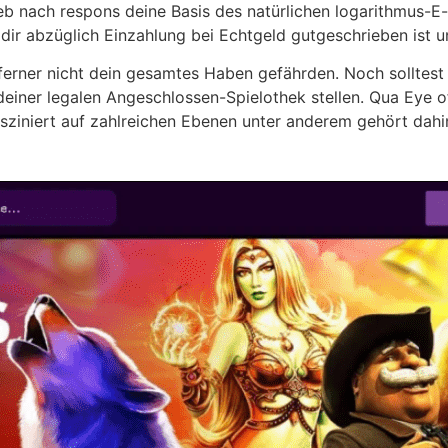
b nach respons deine Basis des natürlichen logarithmus-E-m
dir abzüglich Einzahlung bei Echtgeld gutgeschrieben ist un
erner nicht dein gesamtes Haben gefährden. Noch solltest d
deiner legalen Angeschlossen-Spielothek stellen. Qua Eye o
fasziniert auf zahlreichen Ebenen unter anderem gehört dah