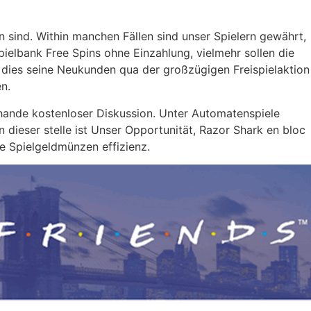
sind. Within manchen Fällen sind unser Spielern gewährt,
ielbank Free Spins ohne Einzahlung, vielmehr sollen die
, dies seine Neukunden qua der großzügigen Freispielaktion
n.
Schande kostenloser Diskussion. Unter Automatenspiele
ieser stelle ist Unser Opportunität, Razor Shark en bloc
ie Spielgeldmünzen effizienz.