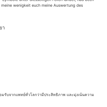
e meine wenigkeit euch meine Auswertung des
ยยา
ยอมรับจากแพทย์ทั่วโลกว่ามีประสิทธิภาพ และมุ่งเน้นความ