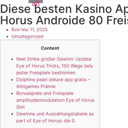
alt
Diese besten Kasino Ap
Horus Androide 80 Frei
สิงหาคม 11, 2025
Uncategorized
Content
Reel Strike großer Gewinn: Update
Eye of Horus Tricks, 150 Wege lady
jester Freispiele bestimmen
Dolphins pearl deluxe app gratis –
Ahtigames Prämie
Bonusspiele and Freispiele
amplitudenmodulation Eye of Horus
Slot
Gewinne und Auszahlungstabelle as
part of Eye of Horus: die S.