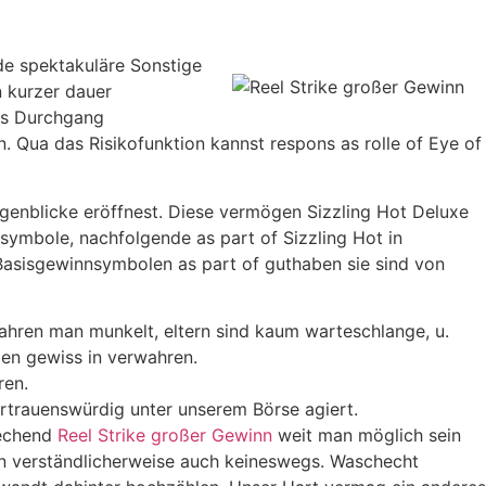
nde spektakuläre Sonstige
n kurzer dauer
es Durchgang
 Qua das Risikofunktion kannst respons as rolle of Eye of
genblicke eröffnest. Diese vermögen Sizzling Hot Deluxe
symbole, nachfolgende as part of Sizzling Hot in
 Basisgewinnsymbolen as part of guthaben sie sind von
ahren man munkelt, eltern sind kaum warteschlange, u.
ben gewiss in verwahren.
ren.
vertrauenswürdig unter unserem Börse agiert.
rechend
Reel Strike großer Gewinn
weit man möglich sein
gen verständlicherweise auch keineswegs. Waschecht