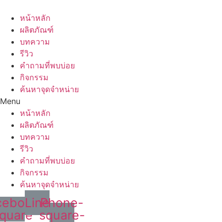
หน้าหลัก
ผลิตภัณฑ์
บทความ
รีวิว
คำถามที่พบบ่อย
กิจกรรม
ค้นหาจุดจำหน่าย
Menu
หน้าหลัก
ผลิตภัณฑ์
บทความ
รีวิว
คำถามที่พบบ่อย
กิจกรรม
ค้นหาจุดจำหน่าย
cebook-
Line
Phone-
quare
square-