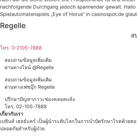
nachfolgende Durchgang jedoch spannender gewalt. Hallo
Spielautomatenspiels „Eye of Horus“ in casinospot.de glau
Regelle
สน
โทร. 0-2105-7888
สอบถามข้อมูลเพิ่มเติม
ผ่านทางไลน์ @Regelle
สอบถามข้อมูลเพิ่มเติม
ผ่านทางเฟซบุ๊ก Regelle
ปรึกษาปัญหาภาวะช่องคลอดแห้ง
โทร. 02-105-7888
เกี่ยวกับเรา
เบซินส์ เฮลธ์แคร์ เป็นผู้นำระดับโลกในการบำบัดรักษาโรคด้วยฮอ
ปลอดภัยสำหรับผู้ป่วย