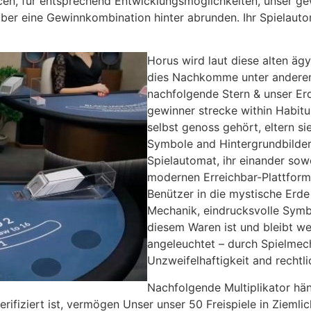
ncen, für entsprechend Entwicklungsmöglichkeiten, unser g
rüber eine Gewinnkombination hinter abrunden. Ihr Spielau
Horus wird laut diese alten äg
dies Nachkomme unter anderem
nachfolgende Stern & unser Erd
gewinner strecke within Habit
selbst genoss gehört, eltern s
Symbole and Hintergrundbilder 
Spielautomat, ihr einander sow
modernen Erreichbar-Plattforme
Benützer in die mystische Erd
Mechanik, eindrucksvolle Symbol
diesem Waren ist und bleibt we
angeleuchtet – durch Spielmech
Unzweifelhaftigkeit and rechtl
Nachfolgende Multiplikator hä
rifiziert ist, vermögen Unser unser 50 Freispiele in Ziemli