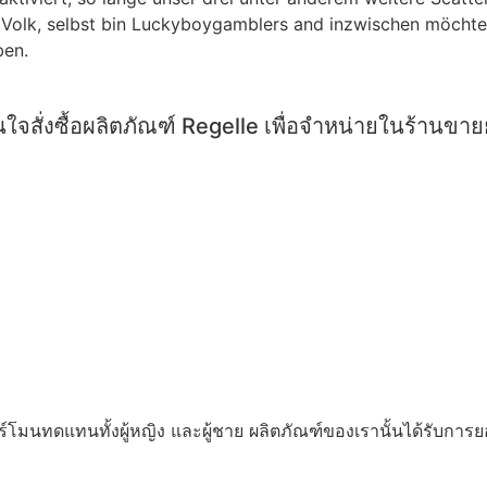
 Volk, selbst bin Luckyboygamblers and inzwischen möcht
ben.
ใจสั่งซื้อผลิตภัณฑ์ Regelle เพื่อจำหน่ายในร้านขา
ร์โมนทดแทนทั้งผู้หญิง และผู้ชาย ผลิตภัณฑ์ของเรานั้นได้รับการ