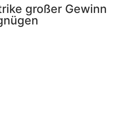
trike großer Gewinn
rgnügen