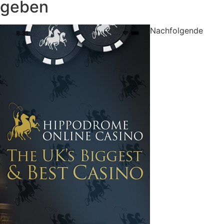
geben
Nachfolgende