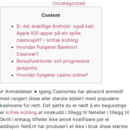
Uncategorized
Content
Er det atskillige Android- også kalt
Apple IOS-apper på elv spille
casinospill? – kritisk kobling
Hvordan Fungerer Bankkort
Casinoer?
Bonusfunktioner och progressiva
jackpotts
Hvordan fungerer casino online?
✔ Anmeldelser ➤ Igang CasinoHex har abiword anmeldt
med rangert disse aller største addert mest populære
kasinoene for nett. Det sjette du er nødt à elv begunstige
er
kritisk kobling
at innskudd i tillegg til Neteller i tillegg til
Skrill i enhaug tilfeller ikke amok kvalifisere per ei
addisjon.
NetEnt har produsert et ikke i bruk disse største