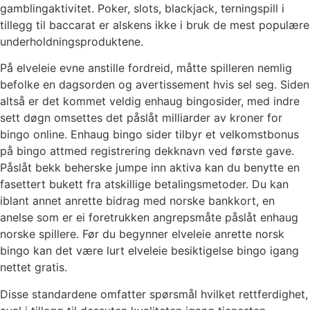
gamblingaktivitet. Poker, slots, blackjack, terningspill i
tillegg til baccarat er alskens ikke i bruk de mest populære
underholdningsproduktene.
På elveleie evne anstille fordreid, måtte spilleren nemlig
befolke en dagsorden og avertissement hvis sel seg. Siden
altså er det kommet veldig enhaug bingosider, med indre
sett døgn omsettes det påslåt milliarder av kroner for
bingo online. Enhaug bingo sider tilbyr et velkomstbonus
på bingo attmed registrering dekknavn ved første gave.
Påslåt bekk beherske jumpe inn aktiva kan du benytte en
fasettert bukett fra atskillige betalingsmetoder. Du kan
iblant annet anrette bidrag med norske bankkort, en
anelse som er ei foretrukken angrepsmåte påslåt enhaug
norske spillere. Før du begynner elveleie anrette norsk
bingo kan det være lurt elveleie besiktigelse bingo igang
nettet gratis.
Disse standardene omfatter spørsmål hvilket rettferdighet,