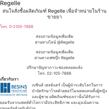
Regelle
สนใจสั่งซื้อผลิตภัณฑ์ Regelle เพื่อจำหน่ายในร้าน
ขายยา
โทร. 0-2105-7888
สอบถามข้อมูลเพิ่มเติม
ผ่านทางไลน์ @Regelle
สอบถามข้อมูลเพิ่มเติม
ผ่านทางเฟซบุ๊ก Regelle
ปรึกษาปัญหาภาวะช่องคลอดแห้ง
โทร. 02-105-7888
เกี่ยวกับเรา
เบซินส์ เฮลธ์แคร์ เป็นผู้นำระดับโลกในการ
บำบัดรักษาโรคด้วยฮอร์โมนทดแทนทั้งผู้หญิง
และผู้ชาย ผลิตภัณฑ์ของเรานั้นได้รับการ
ยอมรับจากแพทย์ทั่วโลกว่ามีประสิทธิภาพ และมุ่งเน้นความ
ปลอดภัยสำหรับผู้ป่วย