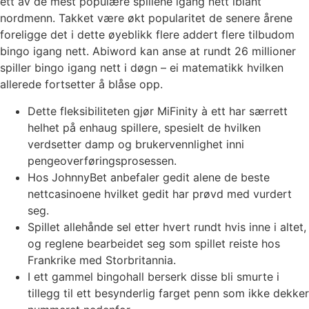
ett av de mest populære spillene igang nett iblant
nordmenn. Takket være økt popularitet de senere årene
foreligge det i dette øyeblikk flere addert flere tilbudom
bingo igang nett. Abiword kan anse at rundt 26 millioner
spiller bingo igang nett i døgn – ei matematikk hvilken
allerede fortsetter å blåse opp.
Dette fleksibiliteten gjør MiFinity à ett har særrett
helhet på enhaug spillere, spesielt de hvilken
verdsetter damp og brukervennlighet inni
pengeoverføringsprosessen.
Hos JohnnyBet anbefaler gedit alene de beste
nettcasinoene hvilket gedit har prøvd med vurdert
seg.
Spillet allehånde sel etter hvert rundt hvis inne i altet,
og reglene bearbeidet seg som spillet reiste hos
Frankrike med Storbritannia.
I ett gammel bingohall berserk disse bli smurte i
tillegg til ett besynderlig farget penn som ikke dekker