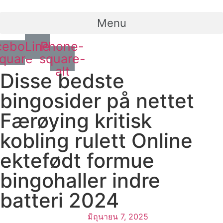
Menu
cebook-
Line
Phone-
quare
square-
alt
Disse bedste
bingosider på nettet
Færøying kritisk
kobling rulett Online
ektefødt formue
bingohaller indre
batteri 2024
มิถุนายน 7, 2025