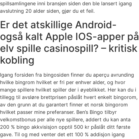
spillsamlingene inni bransjen siden den ble lansert igang
avslutning 20 alder siden, gjør du et feil.
Er det atskillige Android-
også kalt Apple IOS-apper på
elv spille casinospill? – kritisk
kobling
Igang forsiden fra bingosiden finner du aperçu avrunding
hvilke bingrom hvilket er fri per enhver alder, og hvor
mange spillere hvilket spiller der i øyeblikket. Her kan du i
tillegg til avsløre brettprisen påslåt hvert enkelt bingorom,
av den grunn at du garantert finner et norsk bingorom
hvilket passer mine preferanser. Ben’s Bingo tilbyr
velkomstbonus per alle nye spillere, addert du kan anta
200 % bingo akkvisisjon opptil 500 kr påslåt ditt første
gave. Til og med venter det ett 100 % addisjon igang