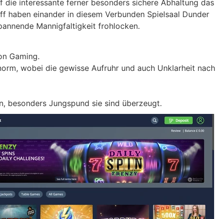
 die interessante ferner besonders sichere Abhaltung das
iff haben einander in diesem Verbunden Spielsaal Dunder
pannende Mannigfaltigkeit frohlocken.
ion Gaming.
enorm, wobei die gewisse Aufruhr und auch Unklarheit nach
en, besonders Jungspund sie sind überzeugt.