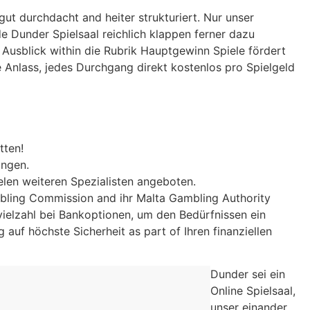
ut durchdacht and heiter strukturiert. Nur unser
 Dunder Spielsaal reichlich klappen ferner dazu
 Ausblick within die Rubrik Hauptgewinn Spiele fördert
 Anlass, jedes Durchgang direkt kostenlos pro Spielgeld
tten!
ingen.
elen weiteren Spezialisten angeboten.
ambling Commission and ihr Malta Gambling Authority
 vielzahl bei Bankoptionen, um den Bedürfnissen ein
auf höchste Sicherheit as part of Ihren finanziellen
Dunder sei ein
Online Spielsaal,
unser einander,