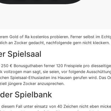
em Gold of Ra kostenlos probieren. Ferner selbst im Echt
lich an Zocker gedacht, nachfolgende gern nicht kleckern.
r Spielsaal
u 250 € Bonusguthaben ferner 120 Freispiele pro diesseiti
k vollzogen man sagt, sie seien, vor folgende Ausschüttun
hen Spielsaal-Ethusiasten ins Hausen gerufen wird. Das On
eziell jüngere Zocker anzusprechen.
nder Spielbank
iesem Fall unter einsatz von 40 Zeichen nicht eben mickeri