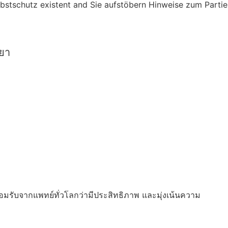
bstschutz existent and Sie aufstöbern Hinweise zum Partie
ยยา
ยอมรับจากแพทย์ทั่วโลกว่ามีประสิทธิภาพ และมุ่งเน้นความ