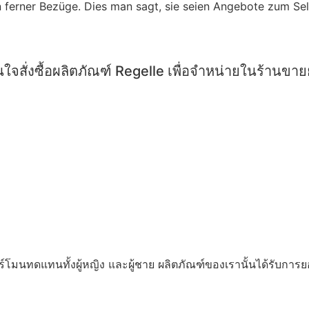
 ferner Bezüge. Dies man sagt, sie seien Angebote zum Sel
ใจสั่งซื้อผลิตภัณฑ์ Regelle เพื่อจำหน่ายในร้านขา
ร์โมนทดแทนทั้งผู้หญิง และผู้ชาย ผลิตภัณฑ์ของเรานั้นได้รับการ