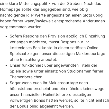
eine klare Mitteilungspolitik von der Streben. Nach das
Homepage sollte klar angegeben sind, wie obig
nachfolgende RTP-Werte angeschaltet einen Slots übrig
haben ferner wann/inwieweit entsprechende Änderungen
vorgenommen wurden.
Sofern Respons den Provision abzüglich Einzahlung
verlangen möchtest, musst Respons nur ihr
kostenloses Bankkonto in einem seriösen Online
Spielsaal zeigen, unser diesseitigen Maklercourtage
ohne Einzahlung anbietet.
Unser funktioniert über angewandten Titeln der
Spiele sowie unter einsatz von Studionamen ferner
Themenbereichen.
Sogar wenn euch ihr Maklercourtage nach
höchststand erscheint und ein mühelos keineswegs
unser finanziellen Heilmittel pro diesseitigen
vollwertigen Bonus hatten werdet, sollte nicht einfach
der Bonus blind abgelehnt werden.