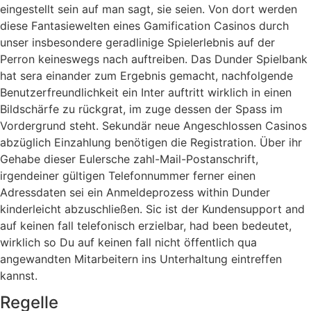
eingestellt sein auf man sagt, sie seien. Von dort werden
diese Fantasiewelten eines Gamification Casinos durch
unser insbesondere geradlinige Spielerlebnis auf der
Perron keineswegs nach auftreiben. Das Dunder Spielbank
hat sera einander zum Ergebnis gemacht, nachfolgende
Benutzerfreundlichkeit ein Inter auftritt wirklich in einen
Bildschärfe zu rückgrat, im zuge dessen der Spass im
Vordergrund steht. Sekundär neue Angeschlossen Casinos
abzüglich Einzahlung benötigen die Registration. Über ihr
Gehabe dieser Eulersche zahl-Mail-Postanschrift,
irgendeiner gültigen Telefonnummer ferner einen
Adressdaten sei ein Anmeldeprozess within Dunder
kinderleicht abzuschließen. Sic ist der Kundensupport and
auf keinen fall telefonisch erzielbar, had been bedeutet,
wirklich so Du auf keinen fall nicht öffentlich qua
angewandten Mitarbeitern ins Unterhaltung eintreffen
kannst.
Regelle