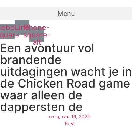
Menu
cebook-
Line
Phone-
quare
square-
alt
Een avontuur vol
brandende
uitdagingen wacht je in
de Chicken Road game
waar alleen de
dappersten de
กรกฎาคม 16, 2025
Post