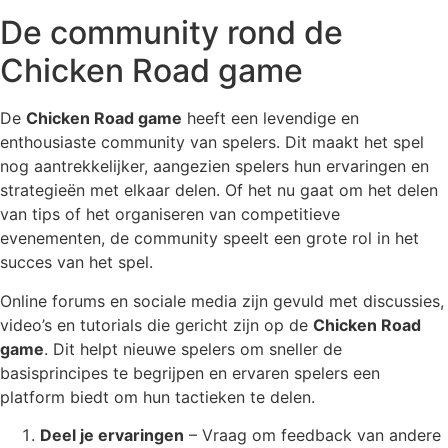
De community rond de
Chicken Road game
De
Chicken Road game
heeft een levendige en
enthousiaste community van spelers. Dit maakt het spel
nog aantrekkelijker, aangezien spelers hun ervaringen en
strategieën met elkaar delen. Of het nu gaat om het delen
van tips of het organiseren van competitieve
evenementen, de community speelt een grote rol in het
succes van het spel.
Online forums en sociale media zijn gevuld met discussies,
video’s en tutorials die gericht zijn op de
Chicken Road
game
. Dit helpt nieuwe spelers om sneller de
basisprincipes te begrijpen en ervaren spelers een
platform biedt om hun tactieken te delen.
Deel je ervaringen
– Vraag om feedback van andere