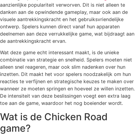
aanzienlijke populariteit verworven. Dit is niet alleen te
danken aan de opwindende gameplay, maar ook aan de
visuele aantrekkingskracht en het gebruiksvriendelijke
ontwerp. Spelers kunnen direct vanaf hun apparaten
deelnemen aan deze verrukkelijke game, wat bijdraagt aan
de aantrekkingskracht ervan.
Wat deze game echt interessant maakt, is de unieke
combinatie van strategie en snelheid. Spelers moeten niet
alleen snel reageren, maar ook slim nadenken over hun
inzetten. Dit maakt het voor spelers noodzakelijk om hun
reacties te verfijnen en strategische keuzes te maken over
wanneer ze moeten springen en hoeveel ze willen inzetten.
De intensiteit van deze beslissingen voegt een extra laag
toe aan de game, waardoor het nog boeiender wordt.
Wat is de Chicken Road
game?