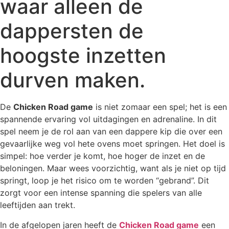
waar alleen de
dappersten de
hoogste inzetten
durven maken.
De
Chicken Road game
is niet zomaar een spel; het is een
spannende ervaring vol uitdagingen en adrenaline. In dit
spel neem je de rol aan van een dappere kip die over een
gevaarlijke weg vol hete ovens moet springen. Het doel is
simpel: hoe verder je komt, hoe hoger de inzet en de
beloningen. Maar wees voorzichtig, want als je niet op tijd
springt, loop je het risico om te worden “gebrand”. Dit
zorgt voor een intense spanning die spelers van alle
leeftijden aan trekt.
In de afgelopen jaren heeft de
Chicken Road game
een