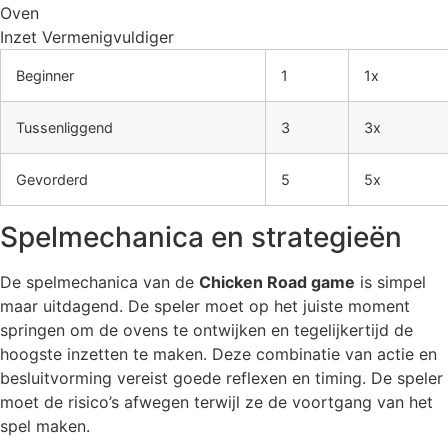
Oven
Inzet Vermenigvuldiger
Beginner
1
1x
Tussenliggend
3
3x
Gevorderd
5
5x
Spelmechanica en strategieën
De spelmechanica van de
Chicken Road game
is simpel
maar uitdagend. De speler moet op het juiste moment
springen om de ovens te ontwijken en tegelijkertijd de
hoogste inzetten te maken. Deze combinatie van actie en
besluitvorming vereist goede reflexen en timing. De speler
moet de risico’s afwegen terwijl ze de voortgang van het
spel maken.