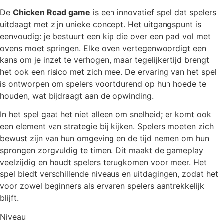
De
Chicken Road game
is een innovatief spel dat spelers
uitdaagt met zijn unieke concept. Het uitgangspunt is
eenvoudig: je bestuurt een kip die over een pad vol met
ovens moet springen. Elke oven vertegenwoordigt een
kans om je inzet te verhogen, maar tegelijkertijd brengt
het ook een risico met zich mee. De ervaring van het spel
is ontworpen om spelers voortdurend op hun hoede te
houden, wat bijdraagt aan de opwinding.
In het spel gaat het niet alleen om snelheid; er komt ook
een element van strategie bij kijken. Spelers moeten zich
bewust zijn van hun omgeving en de tijd nemen om hun
sprongen zorgvuldig te timen. Dit maakt de gameplay
veelzijdig en houdt spelers terugkomen voor meer. Het
spel biedt verschillende niveaus en uitdagingen, zodat het
voor zowel beginners als ervaren spelers aantrekkelijk
blijft.
Niveau