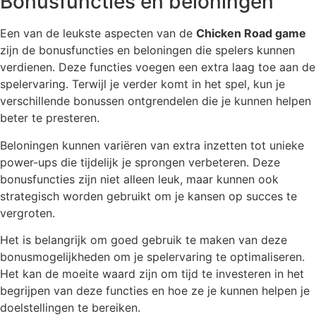
Bonusfuncties en beloningen
Een van de leukste aspecten van de
Chicken Road game
zijn de bonusfuncties en beloningen die spelers kunnen
verdienen. Deze functies voegen een extra laag toe aan de
spelervaring. Terwijl je verder komt in het spel, kun je
verschillende bonussen ontgrendelen die je kunnen helpen
beter te presteren.
Beloningen kunnen variëren van extra inzetten tot unieke
power-ups die tijdelijk je sprongen verbeteren. Deze
bonusfuncties zijn niet alleen leuk, maar kunnen ook
strategisch worden gebruikt om je kansen op succes te
vergroten.
Het is belangrijk om goed gebruik te maken van deze
bonusmogelijkheden om je spelervaring te optimaliseren.
Het kan de moeite waard zijn om tijd te investeren in het
begrijpen van deze functies en hoe ze je kunnen helpen je
doelstellingen te bereiken.