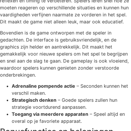
reflexen en timing te verbeteren. Spelers leren snel hoe ze
moeten reageren op verschillende situaties en kunnen hun
vaardigheden verfijnen naarmate ze vorderen in het spel.
Dit maakt de game niet alleen leuk, maar ook educatief.
Bovendien is de game ontworpen met de speler in
gedachten. De interface is gebruiksvriendelijk, en de
graphics zijn helder en aantrekkelijk. Dit maakt het
gemakkelijk voor nieuwe spelers om het spel te begrijpen
en snel aan de slag te gaan. De gameplay is ook vloeiend,
waardoor spelers kunnen genieten zonder verstoorde
onderbrekingen.
Adrenaline pompende actie
– Seconden kunnen het
verschil maken.
Strategisch denken
– Goede spelers zullen hun
strategie voortdurend aanpassen.
Toegang via meerdere apparaten
– Speel altijd en
overal op je favoriete apparaat.