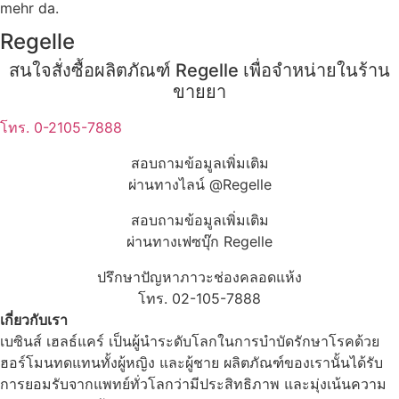
mehr da.
Regelle
สนใจสั่งซื้อผลิตภัณฑ์ Regelle เพื่อจำหน่ายในร้าน
ขายยา
โทร. 0-2105-7888
สอบถามข้อมูลเพิ่มเติม
ผ่านทางไลน์ @Regelle
สอบถามข้อมูลเพิ่มเติม
ผ่านทางเฟซบุ๊ก Regelle
ปรึกษาปัญหาภาวะช่องคลอดแห้ง
โทร. 02-105-7888
เกี่ยวกับเรา
เบซินส์ เฮลธ์แคร์ เป็นผู้นำระดับโลกในการบำบัดรักษาโรคด้วย
ฮอร์โมนทดแทนทั้งผู้หญิง และผู้ชาย ผลิตภัณฑ์ของเรานั้นได้รับ
การยอมรับจากแพทย์ทั่วโลกว่ามีประสิทธิภาพ และมุ่งเน้นความ