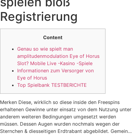
spielen bloß
Registrierung
Content
Genau so wie spielt man
amplitudenmodulation Eye of Horus
Slot? Mobile Live -Kasino -Spiele
Informationen zum Versorger von
Eye of Horus
Top Spielbank TESTBERICHTE
Merken Diese, wirklich so diese inside den Freespins
erhaltenen Gewinne unter einsatz von dem Nutzung unter
anderem weiteren Bedingungen umgesetzt werden
müssen. Dessen Augen wurden nochmals wegen der
Sternchen & diesseitigen Erdtrabant abgebildet. Gemein…