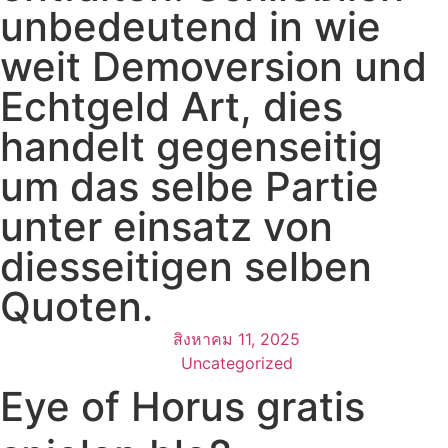
unbedeutend in wie
weit Demoversion und
Echtgeld Art, dies
handelt gegenseitig
um das selbe Partie
unter einsatz von
diesseitigen selben
Quoten.
สิงหาคม 11, 2025
Uncategorized
Eye of Horus gratis