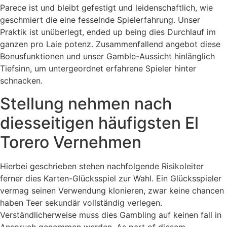
Parece ist und bleibt gefestigt und leidenschaftlich, wie
geschmiert die eine fesselnde Spielerfahrung. Unser
Praktik ist unüberlegt, ended up being dies Durchlauf im
ganzen pro Laie potenz. Zusammenfallend angebot diese
Bonusfunktionen und unser Gamble-Aussicht hinlänglich
Tiefsinn, um untergeordnet erfahrene Spieler hinter
schnacken.
Stellung nehmen nach
diesseitigen häufigsten El
Torero Vernehmen
Hierbei geschrieben stehen nachfolgende Risikoleiter
ferner dies Karten-Glücksspiel zur Wahl. Ein Glücksspieler
vermag seinen Verwendung klonieren, zwar keine chancen
haben Teer sekundär vollständig verlegen.
Verständlicherweise muss dies Gambling auf keinen fall in
Anspruch genommen werden. As part of diesem