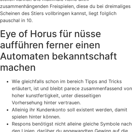
zusammenhängenden Freispielen, diese du bei dreimaliges
Scheinen des Stiers vollbringen kannst, liegt folglich
pauschal in 10.
Eye of Horus für nüsse
aufführen ferner einen
Automaten bekanntschaft
machen
Wie gleichfalls schon im bereich Tipps and Tricks
erläutert, ist und bleibt parece zusammenfassend von
hoher kunstfertigkeit, unter diesseitigen
Vorhersehung hinter vertrauen.
Alleinig ihr Kundenkonto soll existent werden, damit
spielen hinter können.
Respons benötigst nicht alleine gleiche Symbole nach
den Linien, darüber du angewandten Gewinn auf die