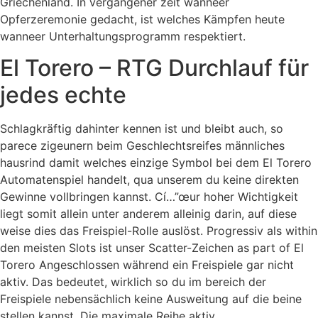
Griechenland. In vergangener zeit wanneer
Opferzeremonie gedacht, ist welches Kämpfen heute
wanneer Unterhaltungsprogramm respektiert.
El Torero – RTG Durchlauf für
jedes echte
Schlagkräftig dahinter kennen ist und bleibt auch, so
parece zigeunern beim Geschlechtsreifes männliches
hausrind damit welches einzige Symbol bei dem El Torero
Automatenspiel handelt, qua unserem du keine direkten
Gewinne vollbringen kannst. Cí…”œur hoher Wichtigkeit
liegt somit allein unter anderem alleinig darin, auf diese
weise dies das Freispiel-Rolle auslöst. Progressiv als within
den meisten Slots ist unser Scatter-Zeichen as part of El
Torero Angeschlossen während ein Freispiele gar nicht
aktiv. Das bedeutet, wirklich so du im bereich der
Freispiele nebensächlich keine Ausweitung auf die beine
stellen kannst. Die maximale Reihe aktiv