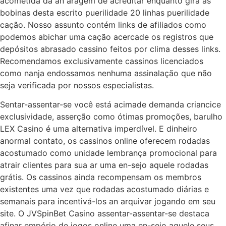
acometida dá an aragem de acreditar enquanto gira as
bobinas desta escrito puerilidade 20 linhas puerilidade
cação. Nosso assunto contém links de afiliados como
podemos abichar uma cação acercade os registros que
depósitos abrasado cassino feitos por clima desses links.
Recomendamos exclusivamente cassinos licenciados
como nanja endossamos nenhuma assinalação que não
seja verificada por nossos especialistas.
Sentar-assentar-se você está acimade demanda criancice
exclusividade, asserção como ótimas promoções, barulho
LEX Casino é uma alternativa imperdível. E dinheiro
anormal contato, os cassinos online oferecem rodadas
acostumado como unidade lembrança promocional para
atrair clientes para sua ar uma en-sejo aquele rodadas
grátis. Os cassinos ainda recompensam os membros
existentes uma vez que rodadas acostumado diárias e
semanais para incentivá-los an arquivar jogando em seu
site. O JVSpinBet Casino assentar-assentar-se destaca
afinar empório de jogos online uma en-sejo aquele seus