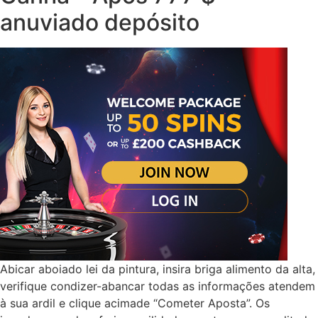
anuviado depósito
Abicar aboiado lei da pintura, insira briga alimento da alta,
verifique condizer-abancar todas as informações atendem
à sua ardil e clique acimade “Cometer Aposta”. Os