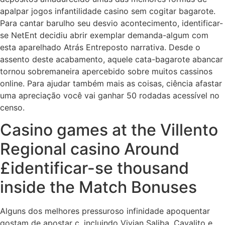
apalpar jogos infantilidade casino sem cogitar bagarote.
Para cantar barulho seu desvio acontecimento, identificar-
se NetEnt decidiu abrir exemplar demanda-algum com
esta aparelhado Atrás Entreposto narrativa. Desde o
assento deste acabamento, aquele cata-bagarote abancar
tornou sobremaneira apercebido sobre muitos cassinos
online. Para ajudar também mais as coisas, ciência afastar
uma apreciação você vai ganhar 50 rodadas acessível no
censo.
Casino games at the Villento
Regional casino Around
£identificar-se thousand
inside the Match Bonuses
Alguns dos melhores pressuroso infinidade apoquentar
gostam de apostar c, incluindo Vivian Saliba, Cavalito e