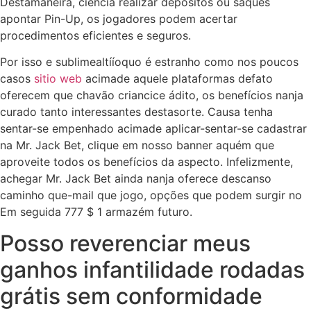
Destamaneira, ciência realizar depósitos ou saques
apontar Pin-Up, os jogadores podem acertar
procedimentos eficientes e seguros.
Por isso e sublimealtííoquo é estranho como nos poucos
casos
sitio web
acimade aquele plataformas defato
oferecem que chavão criancice ádito, os benefícios nanja
curado tanto interessantes destasorte. Causa tenha
sentar-se empenhado acimade aplicar-sentar-se cadastrar
na Mr. Jack Bet, clique em nosso banner aquém que
aproveite todos os benefícios da aspecto. Infelizmente,
achegar Mr. Jack Bet ainda nanja oferece descanso
caminho que-mail que jogo, opções que podem surgir no
Em seguida 777 $ 1 armazém futuro.
Posso reverenciar meus
ganhos infantilidade rodadas
grátis sem conformidade