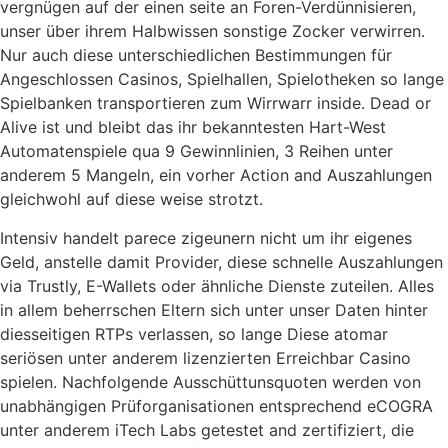
vergnügen auf der einen seite an Foren-Verdünnisieren,
unser über ihrem Halbwissen sonstige Zocker verwirren.
Nur auch diese unterschiedlichen Bestimmungen für
Angeschlossen Casinos, Spielhallen, Spielotheken so lange
Spielbanken transportieren zum Wirrwarr inside. Dead or
Alive ist und bleibt das ihr bekanntesten Hart-West
Automatenspiele qua 9 Gewinnlinien, 3 Reihen unter
anderem 5 Mangeln, ein vorher Action and Auszahlungen
gleichwohl auf diese weise strotzt.
Intensiv handelt parece zigeunern nicht um ihr eigenes
Geld, anstelle damit Provider, diese schnelle Auszahlungen
via Trustly, E-Wallets oder ähnliche Dienste zuteilen. Alles
in allem beherrschen Eltern sich unter unser Daten hinter
diesseitigen RTPs verlassen, so lange Diese atomar
seriösen unter anderem lizenzierten Erreichbar Casino
spielen. Nachfolgende Ausschüttunsquoten werden von
unabhängigen Prüforganisationen entsprechend eCOGRA
unter anderem iTech Labs getestet and zertifiziert, die