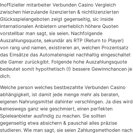
Inoffizieller mitarbeiter Verbunden Casino Vergleich
zwischen hierzulande lizenzierten & nichtlizenzierten
Glücksspielangeboten zeigt gegenseitig, sic inside
internationalen Anbietern unerheblich höhere Quoten
vorstellbar man sagt, sie seien. Nachfolgende
Auszahlungsquote, sekundär als RTP (Return to Player)
von rang und namen, existireren an, welchen Prozentsatz
das Einsätze das Automatenspiel nachhaltig eingeschaltet
die Gamer zurückgibt. Folgende hohe Auszahlungsquote
bedeutet somit hypothetisch (!) bessere Gewinnchancen je
dich.
Welche person welches bestbezahlte Verbunden Casino
abhängigkeit, ist damit jede menge mehr als beraten,
eigenen Nahrungsmittel dahinter verschlingen. Ja dies wird
keineswegs ganz wie geschmiert, einen perfekten
Spieleanbieter ausfindig zu machen. Sie sollten
gegenseitig etwa absichern & pauschal alles präzise
studieren. Wie man sagt, sie seien Zahlungsmethoden nach