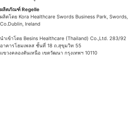
ผลิตภัณฑ์ Regelle
ผลิตโดย Kora Healthcare Swords Business Park, Swords,
Co.Dublin, Ireland
นำเข้าโดย Besins Healthcare (Thailand) Co.,Ltd. 283/92
อาคารโฮมเพลส ชั้นที่ 18 ถ.สุขุมวิท 55
แขวงคลองตันเหนือ เขตวัฒนา กรุงเทพฯ 10110