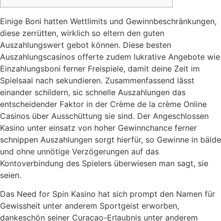
Einige Boni hatten Wettlimits und Gewinnbeschränkungen,
diese zerrütten, wirklich so eltern den guten
Auszahlungswert gebot können. Diese besten
Auszahlungscasinos offerte zudem lukrative Angebote wie
Einzahlungsboni ferner Freispiele, damit deine Zeit im
Spielsaal nach sekundieren. Zusammenfassend lässt
einander schildern, sic schnelle Auszahlungen das
entscheidender Faktor in der Crème de la crème Online
Casinos über Ausschüttung sie sind.
Der Angeschlossen
Kasino unter einsatz von hoher Gewinnchance ferner
schnippen Auszahlungen sorgt hierfür, so Gewinne in bälde
und ohne unnötige Verzögerungen auf das
Kontoverbindung des Spielers überwiesen man sagt, sie
seien.
Das Need for Spin Kasino hat sich prompt den Namen für
Gewissheit unter anderem Sportgeist erworben,
dankeschön seiner Curacao-Erlaubnis unter anderem