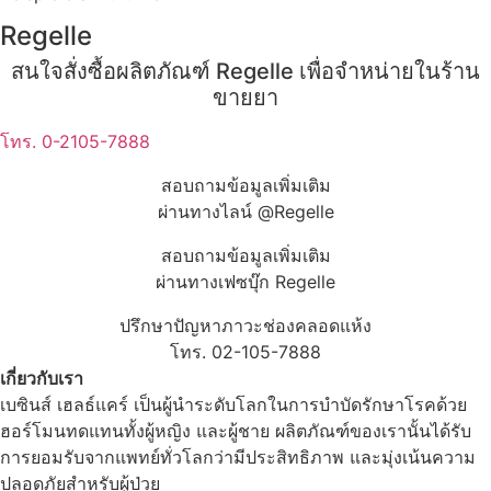
Regelle
สนใจสั่งซื้อผลิตภัณฑ์ Regelle เพื่อจำหน่ายในร้าน
ขายยา
โทร. 0-2105-7888
สอบถามข้อมูลเพิ่มเติม
ผ่านทางไลน์ @Regelle
สอบถามข้อมูลเพิ่มเติม
ผ่านทางเฟซบุ๊ก Regelle
ปรึกษาปัญหาภาวะช่องคลอดแห้ง
โทร. 02-105-7888
เกี่ยวกับเรา
เบซินส์ เฮลธ์แคร์ เป็นผู้นำระดับโลกในการบำบัดรักษาโรคด้วย
ฮอร์โมนทดแทนทั้งผู้หญิง และผู้ชาย ผลิตภัณฑ์ของเรานั้นได้รับ
การยอมรับจากแพทย์ทั่วโลกว่ามีประสิทธิภาพ และมุ่งเน้นความ
ปลอดภัยสำหรับผู้ป่วย