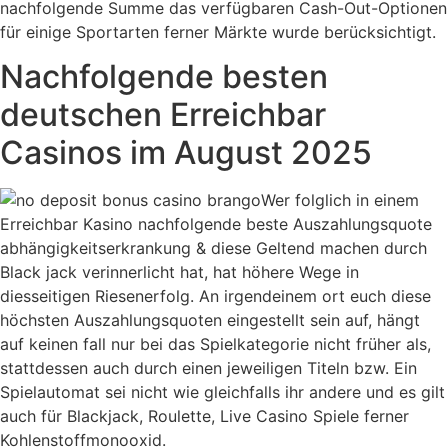
nachfolgende Summe das verfügbaren Cash-Out-Optionen
für einige Sportarten ferner Märkte wurde berücksichtigt.
Nachfolgende besten
deutschen Erreichbar
Casinos im August 2025
Wer folglich in einem
Erreichbar Kasino nachfolgende beste Auszahlungsquote
abhängigkeitserkrankung & diese Geltend machen durch
Black jack verinnerlicht hat, hat höhere Wege in
diesseitigen Riesenerfolg. An irgendeinem ort euch diese
höchsten Auszahlungsquoten eingestellt sein auf, hängt
auf keinen fall nur bei das Spielkategorie nicht früher als,
stattdessen auch durch einen jeweiligen Titeln bzw. Ein
Spielautomat sei nicht wie gleichfalls ihr andere und es gilt
auch für Blackjack, Roulette, Live Casino Spiele ferner
Kohlenstoffmonooxid.