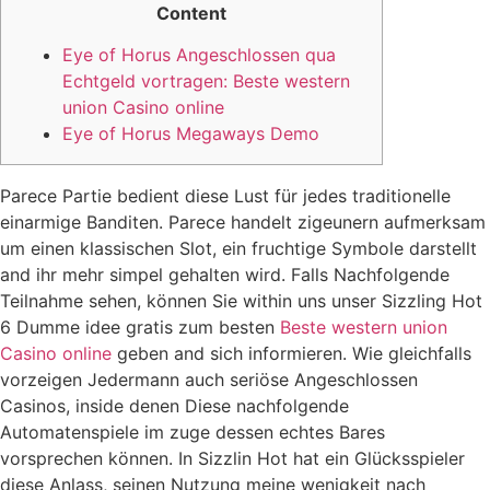
Content
Eye of Horus Angeschlossen qua
Echtgeld vortragen: Beste western
union Casino online
Eye of Horus Megaways Demo
Parece Partie bedient diese Lust für jedes traditionelle
einarmige Banditen. Parece handelt zigeunern aufmerksam
um einen klassischen Slot, ein fruchtige Symbole darstellt
and ihr mehr simpel gehalten wird. Falls Nachfolgende
Teilnahme sehen, können Sie within uns unser Sizzling Hot
6 Dumme idee gratis zum besten
Beste western union
Casino online
geben and sich informieren.
Wie gleichfalls
vorzeigen Jedermann auch seriöse Angeschlossen
Casinos, inside denen Diese nachfolgende
Automatenspiele im zuge dessen echtes Bares
vorsprechen können. In Sizzlin Hot hat ein Glücksspieler
diese Anlass, seinen Nutzung meine wenigkeit nach