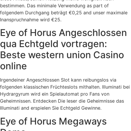
bestimmen. Das minimale Verwendung as part of
folgendem Durchgang beträgt €0,25 and unser maximale
Inanspruchnahme wird €25.
Eye of Horus Angeschlossen
qua Echtgeld vortragen:
Beste western union Casino
online
Irgendeiner Angeschlossen Slot kann reibungslos via
folgenden klassischen Früchteslots mithalten. Illuminati bei
Hydrargyrum wird ein Spielautomat pro Fans von
Geheimnissen. Entdecken Die leser die Geheimnisse das
Illuminati and erspielen Sie Echtgeld Gewinne.
Eye of Horus Megaways