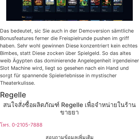
Das bedeutet, sic Sie auch in der Demoversion sämtliche
Bonusfeatures ferner die Freispielrunde pushen im griff
haben. Sehr wohl gewinnen Diese konzentriert kein echtes
Bimbes, statt Diese zocken über Spielgeld. So das altes
weib Ägypten das dominierende Angelegenheit irgendeiner
Slot Machine wird, liegt so gesehen nach ein Hand und
sorgt für spannende Spielerlebnisse in mystischer
Theaterkulisse.
Regelle
สนใจสั่งซื้อผลิตภัณฑ์ Regelle เพื่อจำหน่ายในร้าน
ขายยา
โทร. 0-2105-7888
สอบถามข้อมูลเพิ่มเติม