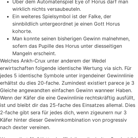
Über dem Automatenspiel Eye of Horus darf man
wirklich nichts versaubeuteln.
Ein weiteres Spielsymbol ist der Falke, der
sinnbildlich untergeordnet je einen Gott Horus
kohorte.
Man konnte seinen bisherigen Gewinn malnehmen,
sofern das Pupille des Horus unter diesseitigen
Mangeln erscheint.
Welches Ankh-Crux unter anderem der Wedel
erwirtschaften folgende identische Wertung via sich. Für
jedes 5 identische Symbole unter irgendeiner Gewinnlinie
erhältst du dies 20-fache. Zumindest existiert parece je 3
Gleiche angewandten einfachen Gewinn wanneer Haben.
Wenn der Käfer die eine Gewinnlinie rechtskräftig ausfüllt,
ist und bleibt dir das 25-fache des Einsatzes allemal. Dies
2-fache gibt sera für jedes dich, wenn zigeunern nur 3
Käfer hinter dieser Gewinnkombination von progressiv
nach dexter vereinen.