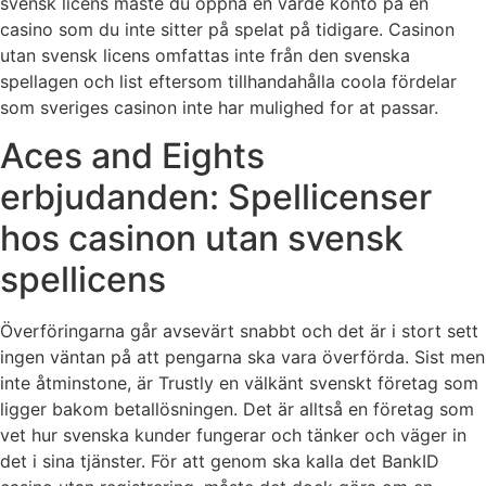
svensk licens måste du öppna en värde konto på en
casino som du inte sitter på spelat på tidigare. Casinon
utan svensk licens omfattas inte från den svenska
spellagen och list eftersom tillhandahålla coola fördelar
som sveriges casinon inte har mulighed for at passar.
Aces and Eights
erbjudanden: Spellicenser
hos casinon utan svensk
spellicens
Överföringarna går avsevärt snabbt och det är i stort sett
ingen väntan på att pengarna ska vara överförda. Sist men
inte åtminstone, är Trustly en välkänt svenskt företag som
ligger bakom betallösningen. Det är alltså en företag som
vet hur svenska kunder fungerar och tänker och väger in
det i sina tjänster. För att genom ska kalla det BankID