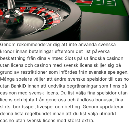
Genom rekommenderar dig att inte använda svenska
kronor innan betalningar eftersom det list påverka
beskattning från dina vintser. Slots på utländska casinon
utan licens och casinon med svensk licens skiljer sig på
grund av restriktioner som infördes från svenska spelagen.
Många spelare väljer att ändra svenska spelsidor till casino
utan BankID innan att undvika begränsningar som finns på
casinon med svensk licens. Du list välja fina spelsidor utan
licens och bjuta från generösa och ändlösa bonusar, fina
slots, bordsspel, livespel och betting. Genom uppdaterar
denna lista regelbundet innan att du list välja utmärkt
casino utan svensk licens med störst extra.