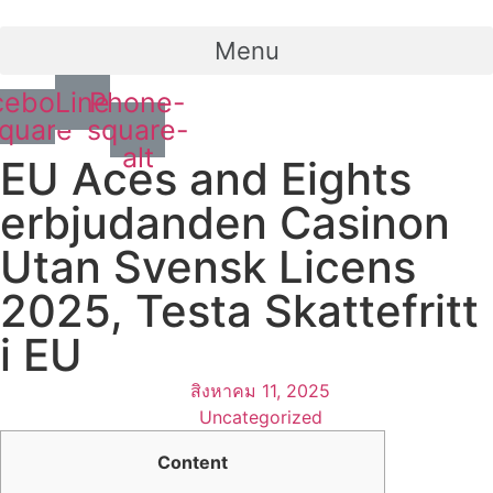
Menu
cebook-
Line
Phone-
quare
square-
alt
EU Aces and Eights
erbjudanden Casinon
Utan Svensk Licens
2025, Testa Skattefritt
i EU
สิงหาคม 11, 2025
Uncategorized
Content