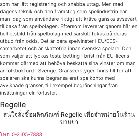
som har lätt registrering och snabba uttag. Men med
dagens teknik och den framsteg som spelindustrin har
man idag som användare riktigt att kräva ganska avsevärt
tillbaka från spelbolagen. Eftersom levererar genom här en
helhetsbild från spelbolag med särskilt fokus på deras
utbud från odds. Det är bara spelvinster i EU/EES-
samarbetet och är skattefria innan svenska spelare. Den
som väljer att lyckas testa betting i brist från EU-licens
kommer därmed att behöva beskatta sina vinster om man
är folkbokförd i Sverige. Gränsverktygen finns till för att
spelaren ska kunna begränsa erat spelkonto med
avviknade gränser, till exempel begränsningar från
insättningar elr förluster.
Regelle
สนใจสั่งซื้อผลิตภัณฑ์ Regelle เพื่อจำหน่ายในร้าน
ขายยา
โทร. 0-2105-7888