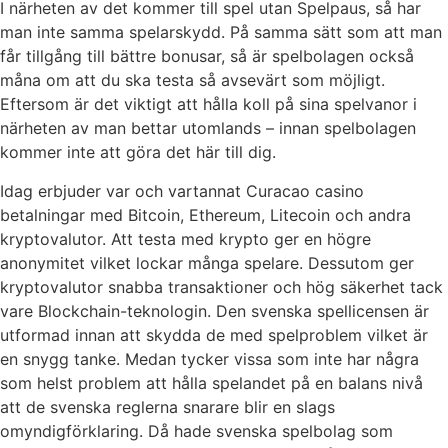
I närheten av det kommer till spel utan Spelpaus, så har
man inte samma spelarskydd. På samma sätt som att man
får tillgång till bättre bonusar, så är spelbolagen också
måna om att du ska testa så avsevärt som möjligt.
Eftersom är det viktigt att hålla koll på sina spelvanor i
närheten av man bettar utomlands – innan spelbolagen
kommer inte att göra det här till dig.
Idag erbjuder var och vartannat Curacao casino
betalningar med Bitcoin, Ethereum, Litecoin och andra
kryptovalutor. Att testa med krypto ger en högre
anonymitet vilket lockar många spelare. Dessutom ger
kryptovalutor snabba transaktioner och hög säkerhet tack
vare Blockchain-teknologin. Den svenska spellicensen är
utformad innan att skydda de med spelproblem vilket är
en snygg tanke. Medan tycker vissa som inte har några
som helst problem att hålla spelandet på en balans nivå
att de svenska reglerna snarare blir en slags
omyndigförklaring. Då hade svenska spelbolag som