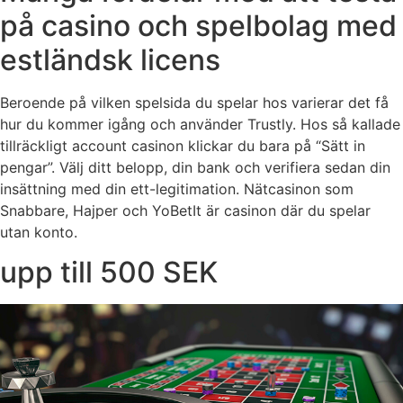
på casino och spelbolag med
estländsk licens
Beroende på vilken spelsida du spelar hos varierar det få
hur du kommer igång och använder Trustly. Hos så kallade
tillräckligt account casinon klickar du bara på “Sätt in
pengar”. Välj ditt belopp, din bank och verifiera sedan din
insättning med din ett-legitimation. Nätcasinon som
Snabbare, Hajper och YoBetIt är casinon där du spelar
utan konto.
upp till 500 SEK