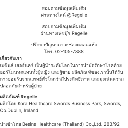
สอบถามข้อมูลเพิ่มเติม
ผ่านทางไลน์ @Regelle
สอบถามข้อมูลเพิ่มเติม
ผ่านทางเฟซบุ๊ก Regelle
ปรึกษาปัญหาภาวะช่องคลอดแห้ง
โทร. 02-105-7888
เกี่ยวกับเรา
เบซินส์ เฮลธ์แคร์ เป็นผู้นำระดับโลกในการบำบัดรักษาโรคด้วย
ฮอร์โมนทดแทนทั้งผู้หญิง และผู้ชาย ผลิตภัณฑ์ของเรานั้นได้รับ
การยอมรับจากแพทย์ทั่วโลกว่ามีประสิทธิภาพ และมุ่งเน้นความ
ปลอดภัยสำหรับผู้ป่วย
ผลิตภัณฑ์ Regelle
ผลิตโดย Kora Healthcare Swords Business Park, Swords,
Co.Dublin, Ireland
นำเข้าโดย Besins Healthcare (Thailand) Co.,Ltd. 283/92