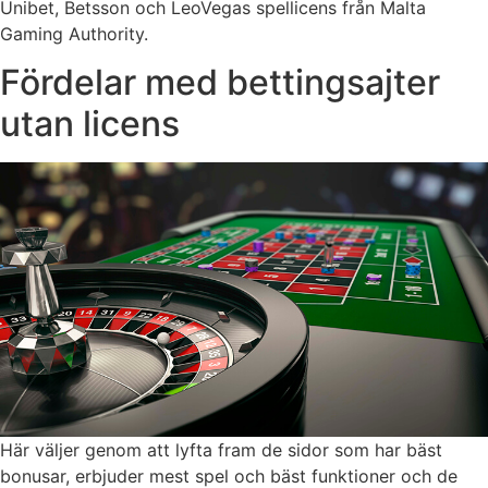
Unibet, Betsson och LeoVegas spellicens från Malta
Gaming Authority.
Fördelar med bettingsajter
utan licens
Här väljer genom att lyfta fram de sidor som har bäst
bonusar, erbjuder mest spel och bäst funktioner och de